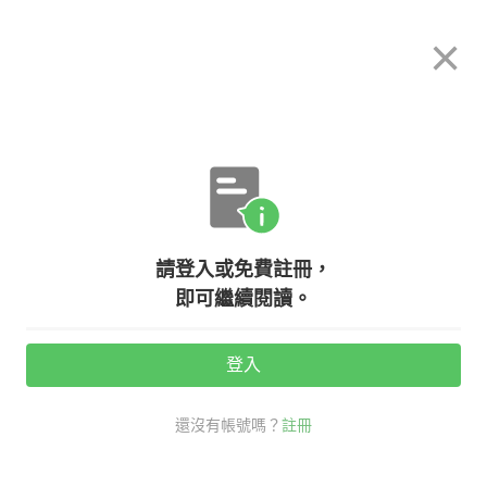
希平方
×
攻其不背
立即使用
App 開放下載中
購買課程
登入/註冊
英文專欄教學
請登入或免費註冊，
【聽歌學英文】Charlie Puth - We
即可繼續閱讀。
Don't Talk Anymore (feat. Selena
Gomez)
登入
還沒有帳號嗎？
註冊
活動期間：
7/31 ~ 8/28