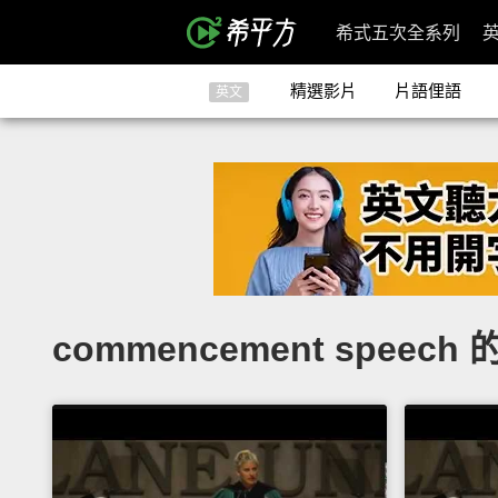
希式五次全系列
精選影片
片語俚語
英文
commencement speec