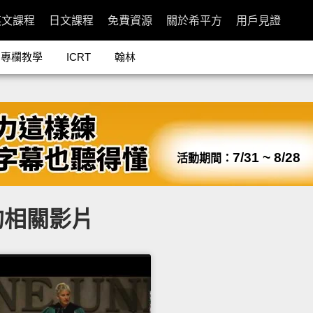
英文課程
日文課程
免費資源
關於希平方
用戶見證
專欄教學
ICRT
翰林
7/31 ~ 8/28
活動期間：
h 的相關影片