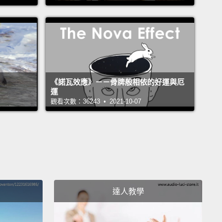
我永遠無法僥倖逃跑。
我在這是因為你們，因為我無法
群更堅韌、更有勇氣的畢業班。我是說，看看你們全都
們的畢業袍。
通常當你在早上十點還穿著睡袍時，就表
經放棄了。
我在這是因為我愛紐奧良。
我在這土生土
的性格形成時期是在這度過的，就像你們，當我住在這
《諾瓦效應》－－骨牌般相依的好運與厄
我只洗過六次衣服。
運
觀看次數：36243 • 2021-10-07
學校畢業後，我完全迷失了，而當提到學校，我指的是
但我無論如何還是繼續下去並完成高中學業。
我真的...
抱負。我不知道要做什麼。
我做過所有事，從...我撬過
我當過接待員、我當過酒保、我當過服務生、我粉刷房
賣吸塵器，我一點想法都沒有。
而我以為我最後就會在
作安頓下來。
我會賺足夠的錢來支付我的房租，也許還
達人教學
本的第四台、也許不行。我真的沒有計畫。