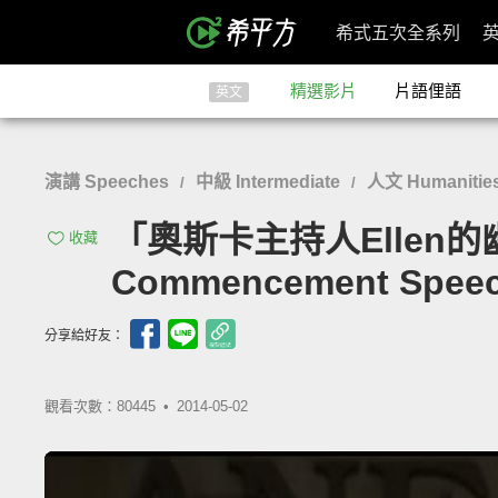
希式五次全系列
精選影片
片語俚語
英文
演講 Speeches
中級 Intermediate
人文 Humanities
/
/
「奧斯卡主持人Ellen的幽默畢業
收藏
Commencement Spee
分享給好友：
觀看次數：80445 •
2014-05-02