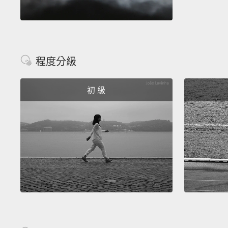
程度分級
初 級