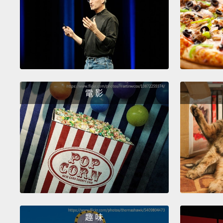
電 影
趣 味