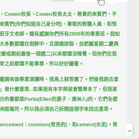
，Cowen校長、Cowen校長太太、尊貴的來賓們、不
來賓們(你們知道自己身分吧)、
尊敬的教職人員、和怪
班牙文老師。
還有感謝你們所有2009年的畢業班。
我知
大多數都還在宿醉中，且頭痛欲裂，自肥膩星期二慶典
徒齋戒期前最後一個週二)以來都還沒睡覺，但你們在我
束之前都還不能畢業，所以好好聽著。
邀請來做畢業演講時，我馬上就答應了。
然後我跑去查
」是什麼意思...
如果我有本字典就會簡單多了，但我家
分的書都是Portia(Ellen的妻子，澳洲人)的，它們全都
洲語寫的。
所以我必須自己拆開這個字來找出意思。
encement：common(常見的)、和cement(水泥)。
常
泥。
你經常在人行道上看到水泥。人行道上有裂痕，如