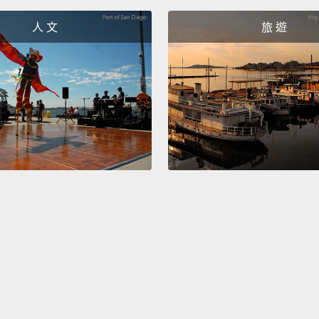
接著我
人 文
旅 遊
另一種
他們就
有白人
然後我
下，因
讓它很
治聲明
重感中
的事會
我失業
我在報