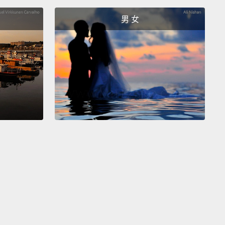
的事業演變成...我有了自己的情境喜劇，那非常成功，
男 女
等級的成功。
而我想，如果他們發現我是同性戀，那麼
永遠不會看了。
那是很久以前，你也許...這是當我們只
總統的時候，但無論如何，這是以前...許多年前的事!
終於決定了我生活在這麼多羞愧感、這麼多的恐懼之
此我就是再也無法那樣子生活。
我決定要出櫃，而且要
有創意，我的角色會在同時出櫃。
而這不是要做任何政
，這不是要做任何除了將我自己從這個我一直背負的沉
釋放以外的事。
我就是想要誠實以對。
我想：「最糟糕
是什麼？我可能會失業。」我失業了。
了。在播出六年後那節目被停掉了，甚至沒有告知我。
紙上讀到的。
電話有三年沒響過。
我沒有工作邀約。沒