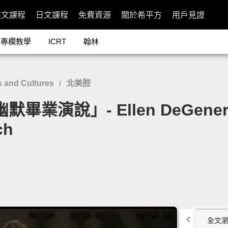
英文課程
日文課程
免費資源
關於希平方
用戶見證
專欄教學
ICRT
翰林
 and Cultures
北美腔
/
演說」- Ellen DeGeneres a
ch
全文