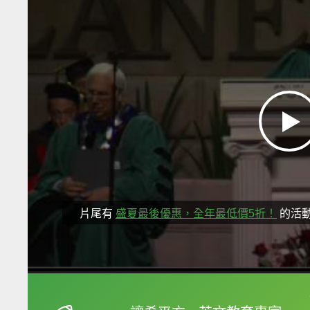
片尾有
盛夏最後優惠，全年最低價5折！
的活
框選或點兩下字幕可以