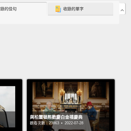
到裂痕，你就會摔斷你媽媽的背(西洋古老迷信)。
所以
收錄的佳句
收錄的單字
樣。
榮幸你們邀請我來到這裡在你們的常見水泥演講。
我原
必須要是個很出名的校友...小油...鋁(音似校友)...校
必須要從這間學校畢業(才能來演講)。
這上大學，我不曉得Cowan校長知不知道，我根本沒上
。任何大學!
我不是說你們浪費了你們的時間或金錢，但
：我是個大咖名人。
雖然我確實從「社會磨練大學」畢
們的吉祥物就是那些胸部，我花了很多時間在這裡成
的母親在Newcomb工作，我在每次需要從她錢包偷些
會去那兒。
與柏靈頓熊歡慶白金禧慶典
觀看次數：23863 • 2022-07-28
天為什麼會在這裡？當然不是要來偷東西，你們坐太遠