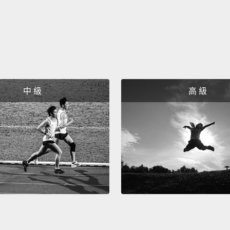
有任何
為我所
然後我
但我覺
過，然
中 級
高 級
著要推
買單，
真的當
一切對
己誠實
之下、
因為無
所以總