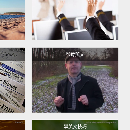
點是，當我在你們這年紀的時候，我真的以為我知道我
但我其實不知道。
像是，舉例來說，當我在你們這年紀
和男生交往。
所以我要說的是，當你們年紀更大一些
們大部分都會變同性戀。
有任何人抄下這東西嗎？爸爸
鄧肯英文
我不知道我人生中想做什麼事，而我最後走上現在這條
為一件非常悲慘的事件。
我那時也許十九歲，我當時的
一場車禍中喪生。
我曾經過那場車禍，但我不知道那是
就繼續走，而我在那不久後就發現就是她。
住在公寓的地下室，我沒有錢，我沒有暖氣、沒有空
地上有一張床墊，那公寓有大批跳蚤出沒。
我深深自我
我就想：「為什麼她突然就走了，然後這裡還有跳
我不了解，那一定有個目的，如果我們可以拿起電話並
學英文技巧