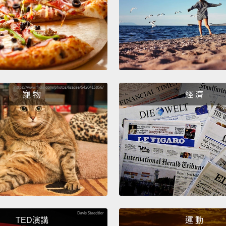
我的重
是誰，
時，我
時，你
媽媽？
寵 物
經 濟
反正，
路是因
女友在
她，我
我那時
氣、我
反省。
蚤？」
TED演講
運 動