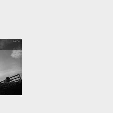
人想要接觸我。
然而，我那時收到幾乎就要自殺、但因
做的事而沒有自殺的孩子的來信。
明白了我有個目的。
那不只是為了我、不是為了名人，
得我好像被處罰了，而那是段糟糕的時期。
我憤怒、難
後我被邀請去主持脫口秀。
邀請我去主持脫口秀的人試
銷它，而大部分的電視台並不想接手。
大部分的人不想
因為他們覺得沒人會想看我。
我回顧那時光，我不會改變任何一件事。
我是說，失去
我來說非常重要，因為我發現最重要的事情是，
是對自
。最後，那是將我帶到此地的事情。
我沒有生活在恐懼
我是自由的、我沒有秘密，我知道我永遠都會好好的，
論如何，我知道我是誰。
之，當我年輕一些的時候，我以為成功是某件不同的