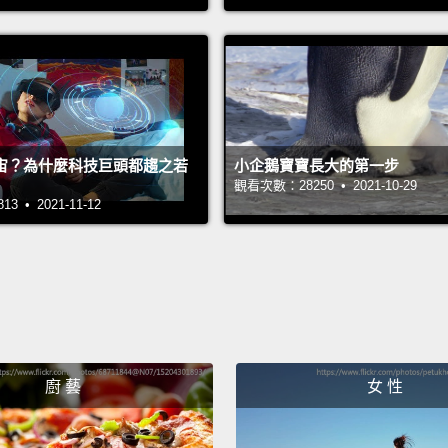
了，而
想到一
穿著你
示你已
長，我
宙？為什麼科技巨頭都趨之若
小企鵝寶寶長大的第一步
裡時，
觀看次數：28250 • 2021-10-29
 • 2021-11-12
當我從
國中，
我沒有
牡蠣、
子、我
某個工
廚 藝
女 性
能看基