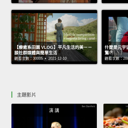
【療癒系田園 VLOG】平凡生活的美－－
什麼是元宇
談社群媒體與簡單生活
鶩？
觀看次數：30005 • 2021-12-10
觀看次數：28813
主題影片
演 講