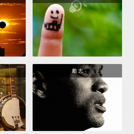
帝問這些問題，不就方便多了嗎？
寫作，從我身上湧出的文思是和上帝的虛構對話，那對
方面的。
我寫完它後，我看看它，然後我告訴我自己(那
至還沒做過單口相聲，從來沒有，城裡沒有俱樂部)。
我
我要和Johnny Carson(那時他是天王)在《今夜秀》上
個。」
「我要成為這個節目史上第一個被叫去入座受訪
。」
勵 志
，我成為那節目史上第一位入座受訪的女性(且是那節目
一一位女性)，
因為我寫的那些與上帝間的電話對話。
我
口相聲這條路，而它很成功也很棒，但很艱難，
因為我
取悅所有人，而我有這個我一直隱瞞著的我是同性戀的
我想如果人們發現了，他們就不會喜歡我，他們會取笑