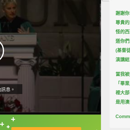
謝謝你
尊貴的
怪的西
道你們
(基督
演講結
當我被
「畢業
動訊息。
裡大部
是用澳
Comm
見的水
直接查字典喔！