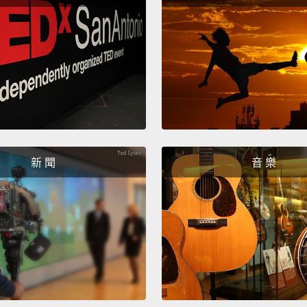
打給上
我開始
話是單
時我甚
說：「
表演這
的女人
新 聞
音 樂
幾年後
史上唯
開始單
試著要
秘密。
我。