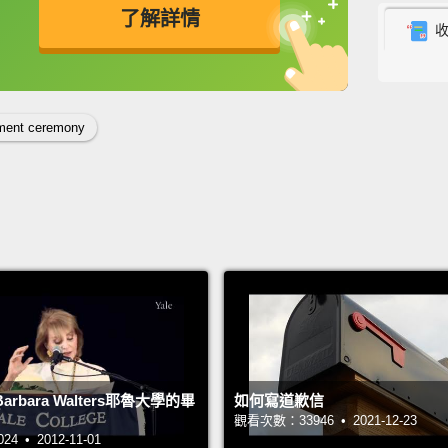
了解詳情
果你踩
就是這
英
中
免費功能
功能升級
但我很
ent ceremony
本以為你
遊，你
我沒在
過大學
看看我
業，我
長。
我
東西時
rbara Walters耶魯大學的畢
如何寫道歉信
觀看次數：33946 • 2021-12-23
但我今
 • 2012-11-01