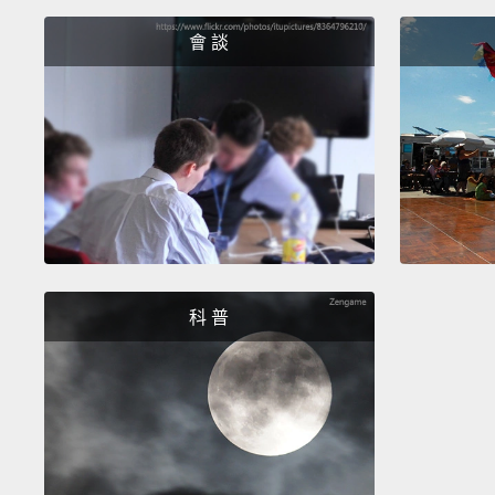
會 談
科 普