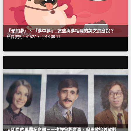
『預知夢』、『夢中夢』..這些與夢相關的英文怎麼說？
觀看次數：41527 •
2018-06-11
大明星的畢業紀念冊－－也許曾經青澀，但勇敢追夢就對