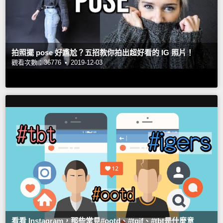
拍照擺 pose 好尷尬？五招教你拍出超好看的 IG 照片！
觀看次數：36776 •
2019-12-03
看看 Instagram，那些常見#ootd、#tgif、#tbt是什麼意