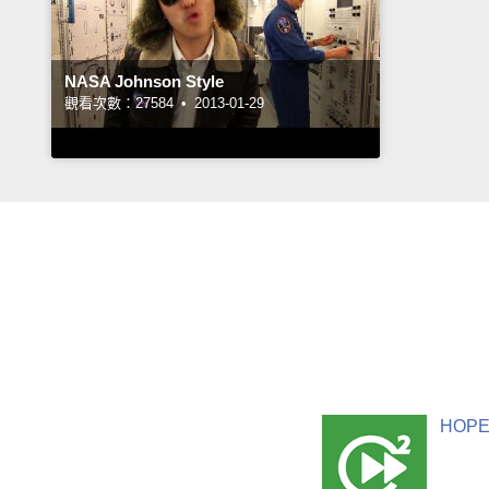
NASA Johnson Style
觀看次數：27584 •
2013-01-29
HOPE