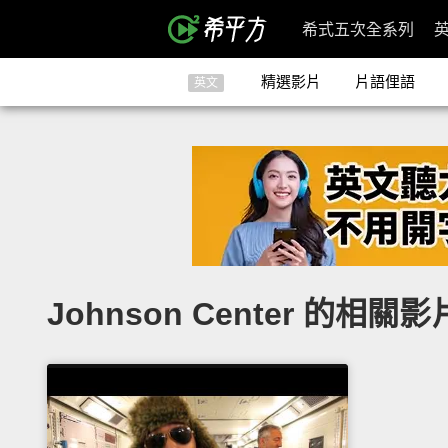
希式五次全系列
精選影片
片語俚語
英文
Johnson Center 的相關影