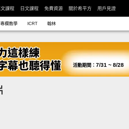
英文課程
日文課程
免費資源
關於希平方
用戶見證
專欄教學
ICRT
翰林
7/31 ~ 8/28
活動期間：
片