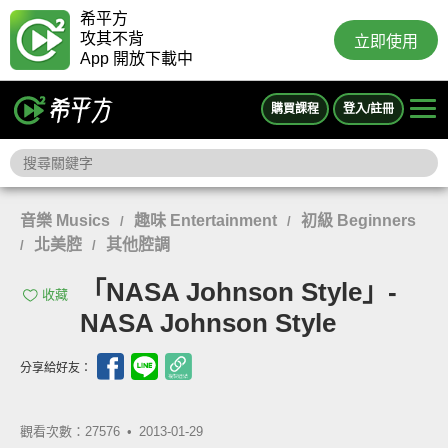
希平方
攻其不背
立即使用
App 開放下載中
購買課程
登入/註冊
音樂 Musics
趣味 Entertainment
初級 Beginners
/
/
北美腔
其他腔調
/
/
「NASA Johnson Style」-
收藏
NASA Johnson Style
分享給好友：
觀看次數：27576 •
2013-01-29