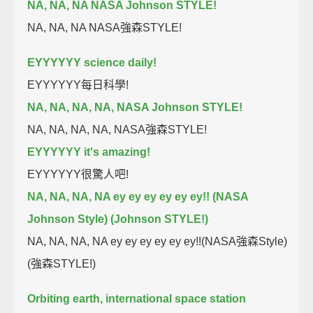
NA, NA, NA NASA Johnson STYLE!
NA, NA, NA NASA強森STYLE!
EYYYYYY science daily!
EYYYYYY每日科學!
NA, NA, NA, NA, NASA Johnson STYLE!
NA, NA, NA, NA, NASA強森STYLE!
EYYYYYY it's amazing!
EYYYYYY很驚人吧!
NA, NA, NA, NA ey ey ey ey ey ey!! (NASA
Johnson Style) (Johnson STYLE!)
NA, NA, NA, NA ey ey ey ey ey ey!!(NASA強森Style)
(強森STYLE!)
Orbiting earth, international space station