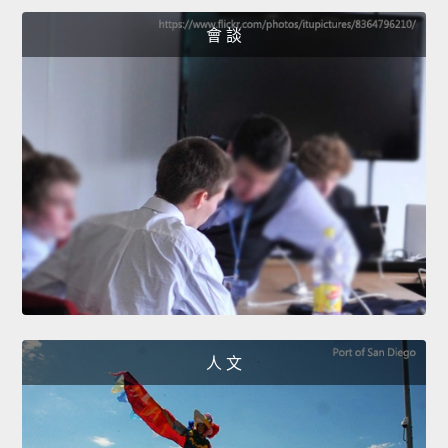
會 談
人 文