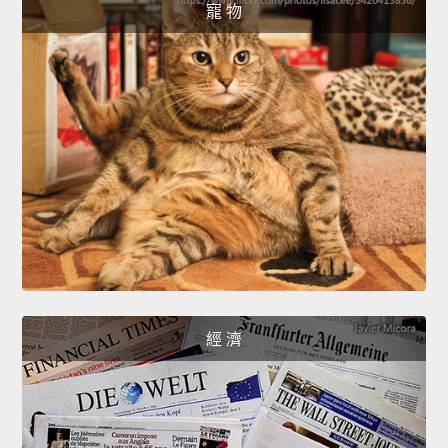
寵 物
經 濟