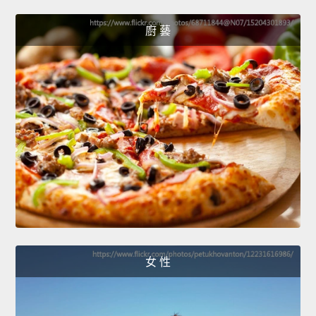
廚 藝
女 性