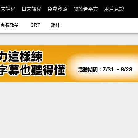
英文課程
日文課程
免費資源
關於希平方
用戶見證
專欄教學
ICRT
翰林
7/31 ~ 8/28
活動期間：
片