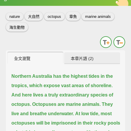
英
中
收錄佳句
功能升級
nature
大自然
octopus
章魚
marine animals
海生動物
全文瀏覽
本章片語 (2)
Northern Australia has the highest tides in the
tropics,
which expose vast areas of shoreline.
And here lives a truly extraordinary species of
octopus.
Octopuses are marine animals.
They
live and breathe underwater.
At low tide, most
octopuses will be imprisoned in their rocky pools