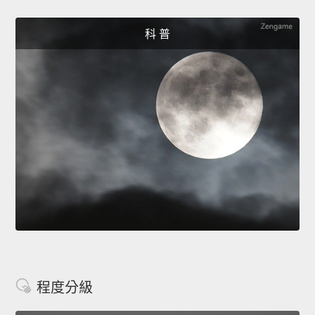
科 普
程度分級