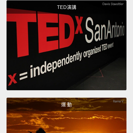
TED演講
運 動