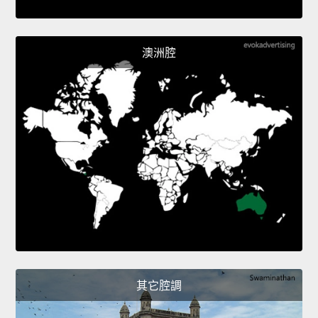
澳洲腔
其它腔調