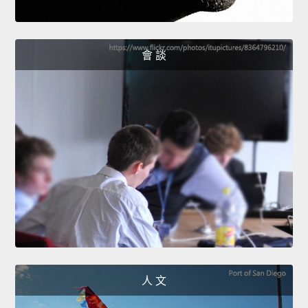
會 談
人 文