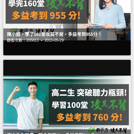
陳小姐，學了160堂攻其不背，多益考到955分！
觀看次數：205811 •
2015-05-29