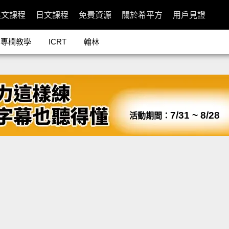
英文課程
日文課程
免費資源
關於希平方
用戶見證
專欄教學
ICRT
翰林
7/31 ~ 8/28
活動期間：