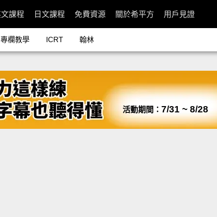
英文課程
日文課程
免費資源
關於希平方
用戶見證
專欄教學
ICRT
翰林
7/31 ~ 8/28
活動期間：