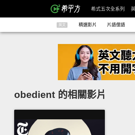
希式五次全系列
精選影片
片語俚語
英文
obedient 的相關影片