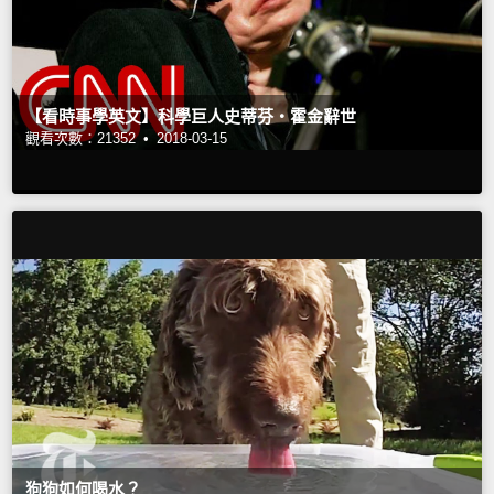
【看時事學英文】科學巨人史蒂芬‧霍金辭世
觀看次數：21352 •
2018-03-15
狗狗如何喝水？