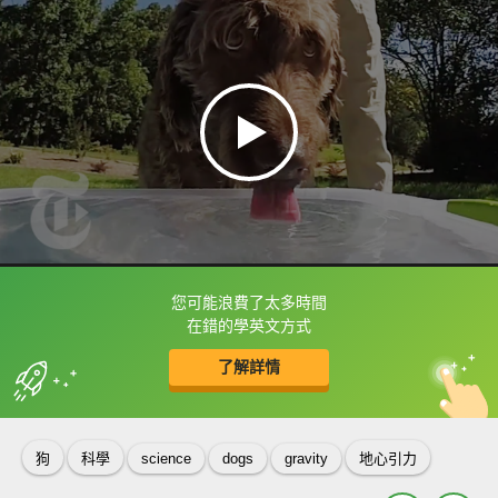
您可能浪費了太多時間
框選或點兩下字幕可以直接查字典喔！
在錯的學英文方式
了解詳情
英
中
收錄佳句
功能升級
狗
科學
science
dogs
gravity
地心引力