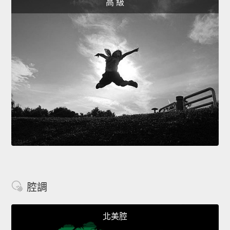
高 級
腔調
北美腔