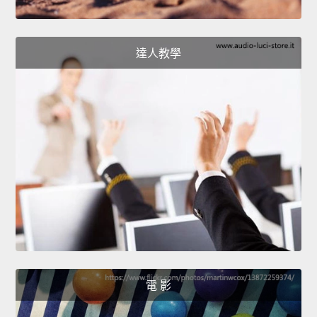
達人教學
電 影