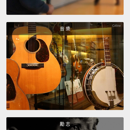
音 樂
勵 志