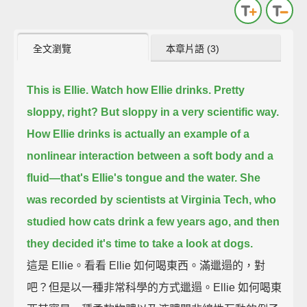
全文瀏覽
本章片語 (3)
This is Ellie. Watch how Ellie drinks. Pretty
sloppy, right?
But sloppy in a very scientific way.
How Ellie drinks is actually an example of a
nonlinear interaction between a soft body and a
fluid—that's Ellie's tongue and the water.
She
was recorded by scientists at Virginia Tech, who
studied how cats drink a few years ago, and then
they decided it's time to take a look at dogs.
這是 Ellie。看看 Ellie 如何喝東西。滿邋遢的，對
吧？但是以一種非常科學的方式邋遢。Ellie 如何喝東