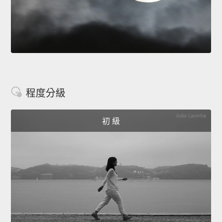
程度分級
初 級