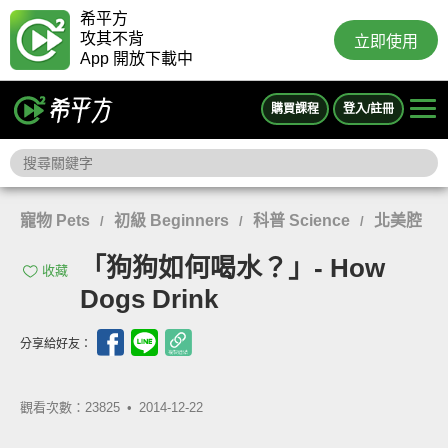
希平方
攻其不背
立即使用
App 開放下載中
購買課程
登入/註冊
寵物 Pets
初級 Beginners
科普 Science
北美腔
/
/
/
「狗狗如何喝水？」- How
收藏
Dogs Drink
分享給好友：
觀看次數：23825 •
2014-12-22