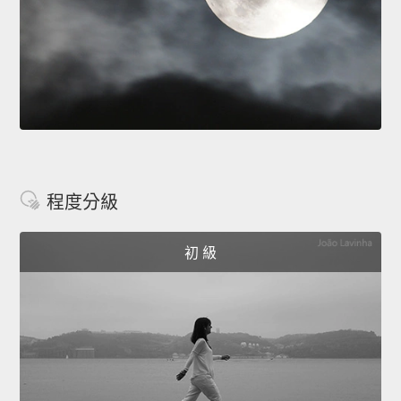
程度分級
初 級