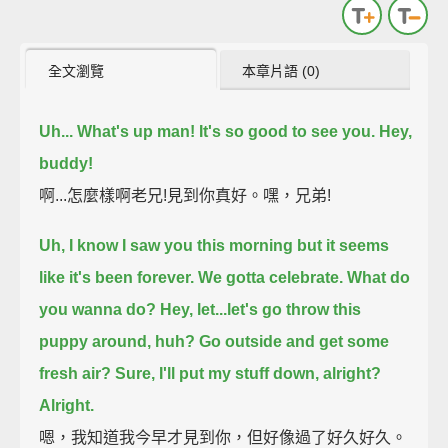
全文瀏覽
本章片語 (0)
Uh... What's up man! It's so good to see you. Hey,
buddy!
啊...怎麼樣啊老兄!見到你真好。嘿，兄弟!
Uh, I know I saw you this morning but it seems
like it's been forever.
We gotta celebrate. What do
you wanna do?
Hey, let...let's go throw this
puppy around, huh?
Go outside and get some
fresh air? Sure, I'll put my stuff down, alright?
Alright.
嗯，我知道我今早才見到你，但好像過了好久好久。