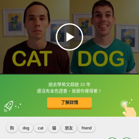
過去學英文超過 10 年
框選或點兩下字幕可以直接查字典喔！
還沒有金色證書，我替你覺得累！
了解詳情
英
中
收錄佳句
功能升級
狗
dog
cat
貓
朋友
friend