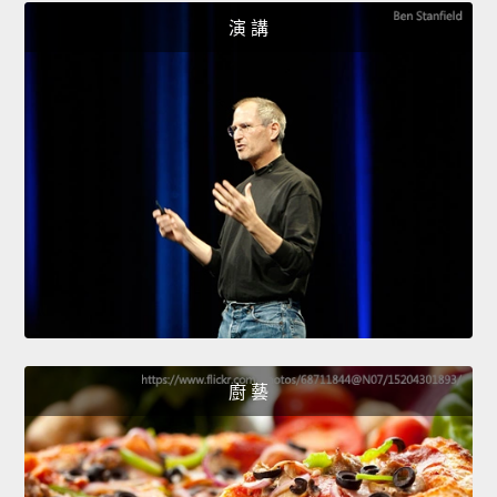
演 講
廚 藝