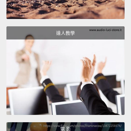
達人教學
電 影