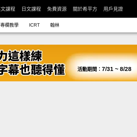
英文課程
日文課程
免費資源
關於希平方
用戶見證
專欄教學
ICRT
翰林
7/31 ~ 8/28
活動期間：