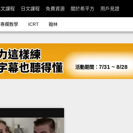
英文課程
日文課程
免費資源
關於希平方
用戶見證
專欄教學
ICRT
翰林
7/31 ~ 8/28
活動期間：