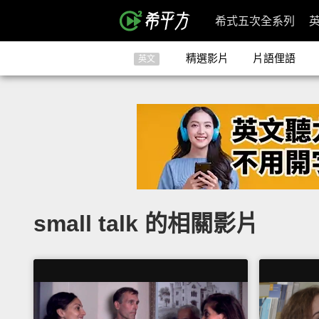
希式五次全系列
精選影片
片語俚語
英文
small talk 的相關影片