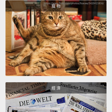
寵 物
經 濟