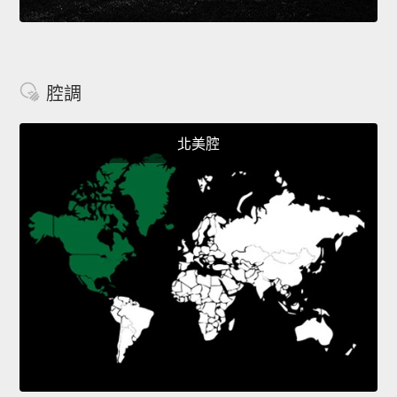
腔調
北美腔