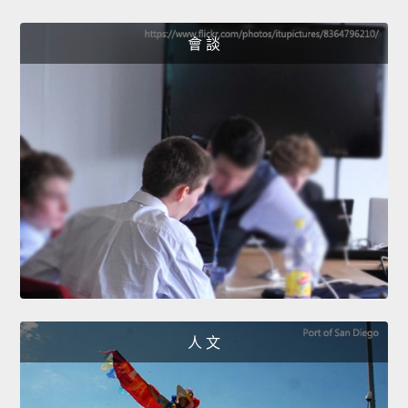
會 談
人 文