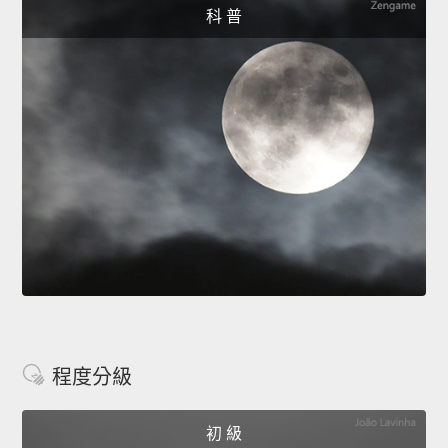
科 普
程度分級
初 級