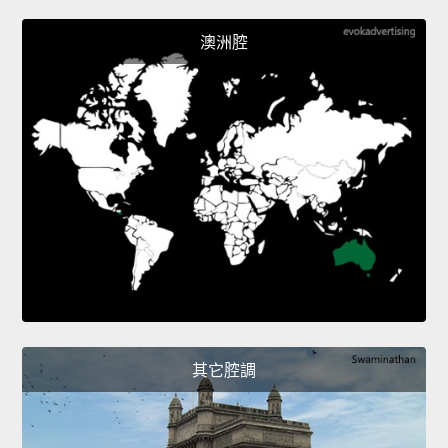
澳洲腔
其它腔調