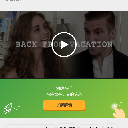
別讓拖延
框選或點兩下字幕可以直接查字典喔！
拖垮你學英文的信心
了解詳情
英
中
收錄佳句
功能升級