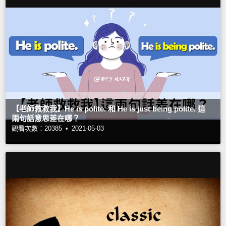
【老師救救我】He is polite. 和 He is just being polite. 這
兩句話意思差在哪？
觀看次數：20385 •
2021-05-03