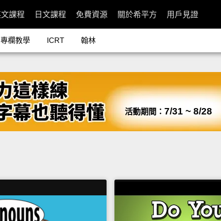
英文課程
日文課程
免費資源
關於希平方
用戶見證
專欄教學
ICRT
翰林
7/31 ~ 8/28
活動期間：