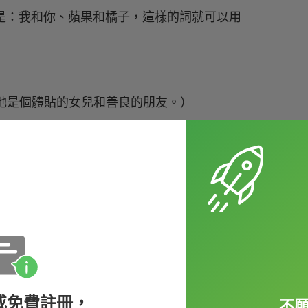
，像是：我和你、蘋果和橘子，這樣的詞就可以用
（她是個體貼的女兒和善良的朋友。）
看書。）
思或是轉折的語氣。例如：
，卻考不及格。）
other doesn't allow her to go
. （Sara 想去遊
或免費註冊，
不