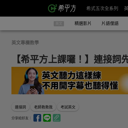
希式五次全系列
精選影片
片語俚語
英文
英文專欄教學
【希平方上課囉！】連接詞
連接詞
老師救救我
考試英文
分享給好友：