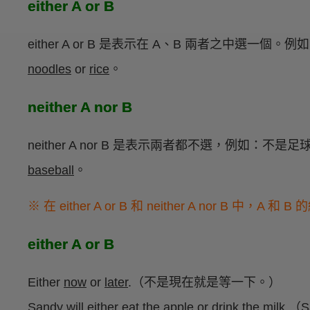
either A or B
either A or B 是表示在 A、B 兩者之中選一個
noodles
or
rice
。
neither A nor B
neither A nor B 是表示兩者都不選，例如：不是足
baseball
。
※ 在 either A or B 和 neither A nor B 
either A or B
Either
now
or
later
.（不是現在就是等一下。）
Sandy will either
eat the apple
or
drink the milk
.（