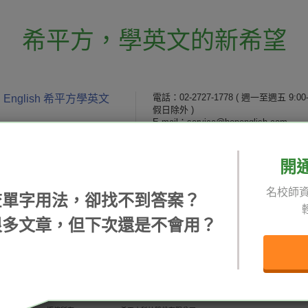
希平方
，
學英文的新希望
電話：02-2727-1778
( 週一至週五 9:00-
 English 希平方學英文
假日除外 )
E-mail：service@hopenglish.com
統編：24746401
開
 / 追蹤：
攻其不背
ICRT
隱私
名校師資
精選影片
翰林
說明
查單字用法，卻找不到答案？
每日片語
關於我們
專欄教學
媒體報導
很多文章，但下次還是不會用？