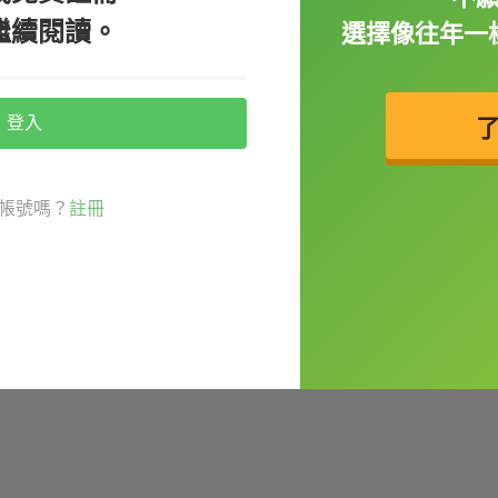
繼續閱讀。
選擇像往年一
登入
啡或是果汁、她要讀書或看電視，這種句子都可
帳號嗎？
註冊
還是牛奶？）
"please."
（你應該要總是說「謝謝你」，或至
o hiking
.（我們可以去看電影，或是選擇登