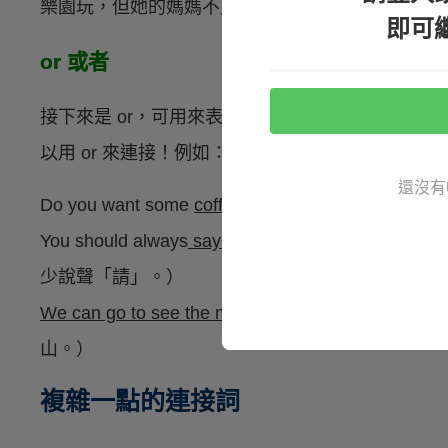
樂園玩，但她的媽媽不允許她去。）
即可
or 或者
接下來是 or，可用來表示選擇，像是：你想要咖
以用 or 來連接！例如：
還沒有
Do you want some
coffee
or
milk
?（你想喝點咖啡
You should always
say "thank you,"
or at least
say 
少說聲「請」。）
We can go to see the movie
, or
we can choose to g
山。）
複雜一點的連接詞