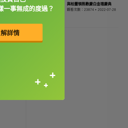
與柏靈頓熊歡慶白金禧慶典
樣一事無成的度過？
觀看次數：23874
2022-07-28
了解詳情