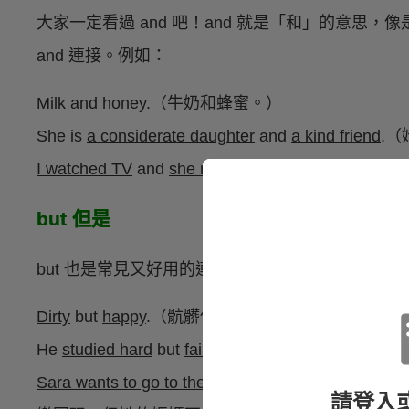
大家一定看過 and 吧！and 就是「和」的意思
and 連接。例如：
Milk
and
honey
.（牛奶和蜂蜜。）
She is
a considerate
daughter
and
a kind friend
.
I watched TV
and
she read books
.（我看電視，她
but 但是
but 也是常見又好用的連接詞，可以表達相反的意
Dirty
but
happy
.（骯髒但開心。）
He
studied hard
but
failed the test
.（他很用功讀書
Sara wants to go to the amusement park
, but
her m
請登入