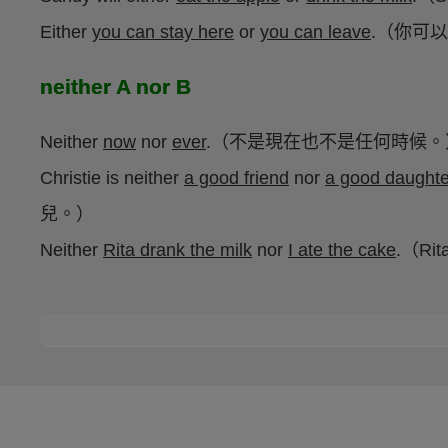
Either
you can stay here
or
you can leave
.（你可
neither A nor B
Neither
now
nor
ever
.（不是現在也不是任何時候。
Christie is neither
a good friend
nor
a good daughte
兒。）
Neither
Rita drank the milk
nor
I ate the cake
.（R