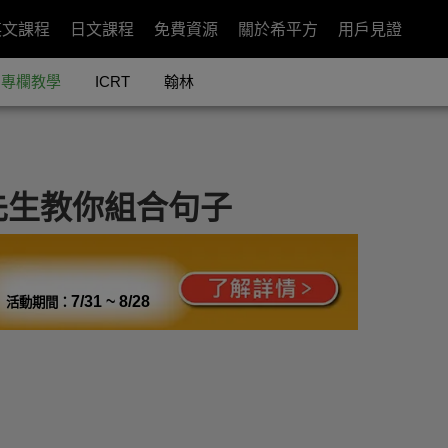
英文課程
日文課程
免費資源
關於希平方
用戶見證
專欄教學
ICRT
翰林
先生教你組合句子
7/31 ~ 8/28
活動期間：