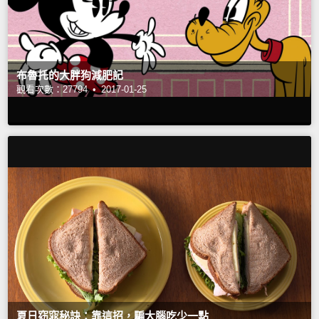
布魯托的大胖狗減肥記
觀看次數：27794 •
2017-01-25
夏日窈窕秘訣：靠這招，騙大腦吃少一點