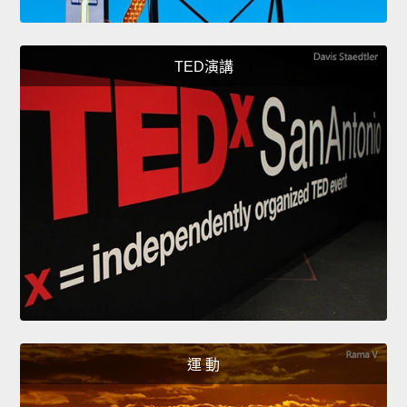
TED演講
運 動