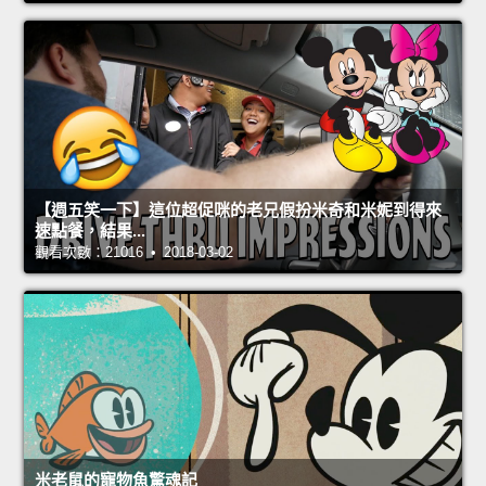
【週五笑一下】這位超促咪的老兄假扮米奇和米妮到得來
速點餐，結果...
觀看次數：21016 • 2018-03-02
米老鼠的寵物魚驚魂記