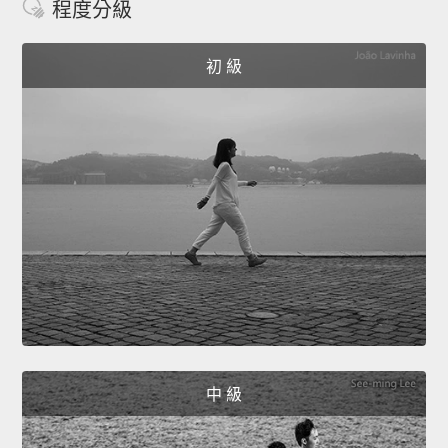
程度分級
初 級
中 級