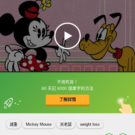
不用死背！
框選或點兩下字幕可以直接查字典喔！
60 天記 6000 個單字的方法
了解詳情
英
中
收錄佳句
功能升級
減重
Mickey Mouse
米老鼠
weight loss