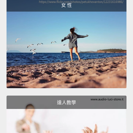
女 性
達人教學