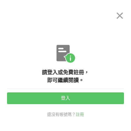
希平方
×
攻其不背
立即使用
App 開放下載中
購買課程
登入/註冊
英文專欄教學
請登入或免費註冊，
學會這幾句英文，出國不怕肚子餓！
即可繼續閱讀。
登入
活動期間：
7/31 ~ 8/28
還沒有帳號嗎？
註冊
老外其實這樣說
旅行英文
肚子餓 英文