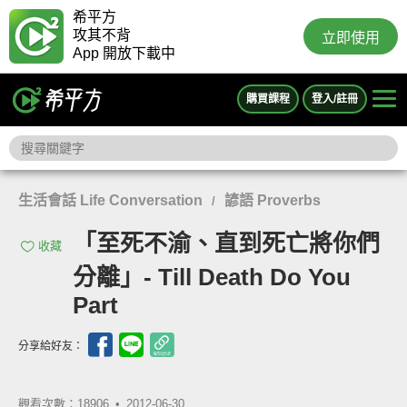
希平方
攻其不背
立即使用
App 開放下載中
購買課程
登入/註冊
生活會話 Life Conversation
諺語 Proverbs
/
「至死不渝、直到死亡將你們
收藏
分離」- Till Death Do You
Part
分享給好友：
觀看次數：18906 •
2012-06-30