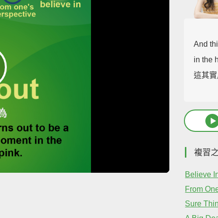
And th
in the 
這其實
複習
Believe I
From One
Sure Thi