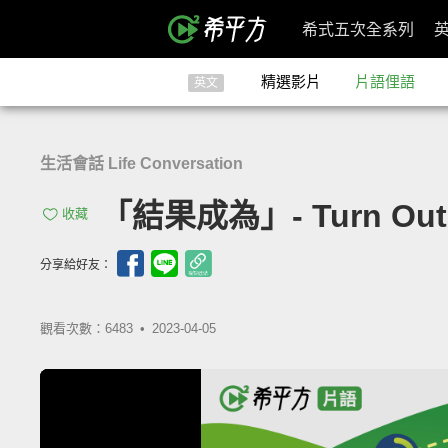
希式五次全系列
精選影片
片語俚語
英文
生活會話 Life Conversation
「結果成為」- Turn Out
收藏
分享給好友：
觀看次數：6483 •
2023-04-05