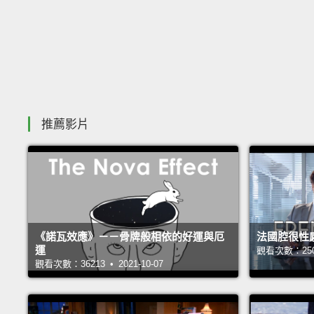
推薦影片
《諾瓦效應》－－骨牌般相依的好運與厄
法國腔很性
運
觀看次數：25050
觀看次數：36213 • 2021-10-07