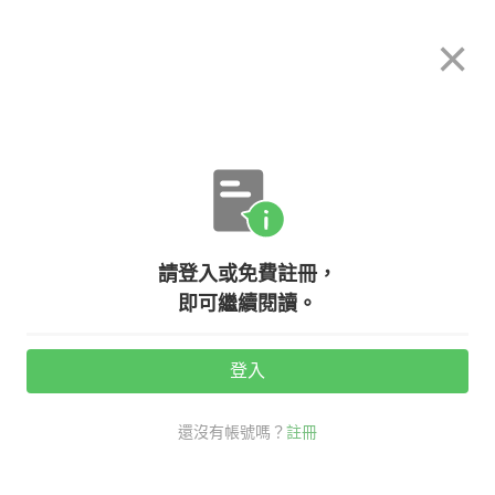
希平方
×
攻其不背
立即使用
App 開放下載中
購買課程
登入/註冊
英文專欄教學
請登入或免費註冊，
看看 Instagram，那些常見#ootd、
即可繼續閱讀。
#tgif、#tbt是什麼意思？
登入
活動期間：
7/31 ~ 8/28
還沒有帳號嗎？
註冊
Instagram
社交英文
看英文學新知