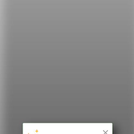
一個很多樣的字，當你要表達「很酷、形式作風很有
格調的樣子」你就可以用 swag。
希平方
學英文的新希望
HOPE English 希平方學英文
×
加入我們 / 追蹤：