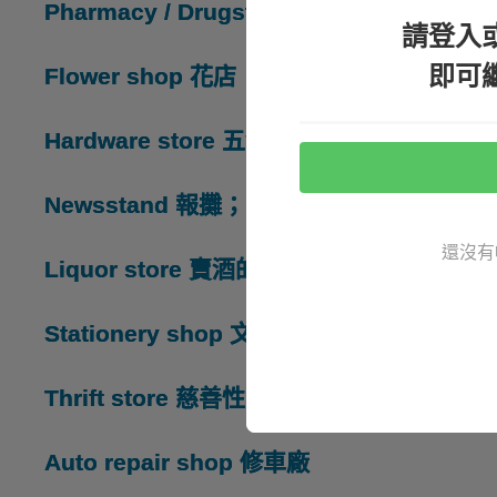
Pharmacy / Drugstore
藥房
請登入
即可
Flower shop
花店
Hardware store
五金行
Newsstand
報攤；報刊出售處
還沒有
Liquor store
賣酒的商店
Stationery shop
文具店
Thrift store
慈善性二手商店
Auto repair shop
修車廠