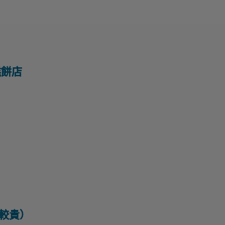
餅店
較貴）