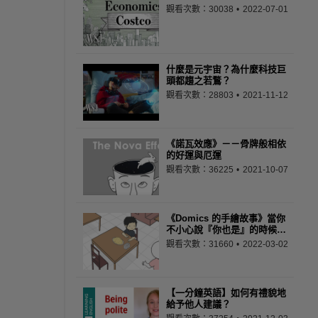
觀看次數：30038
2022-07-01
什麼是元宇宙？為什麼科技巨
頭都趨之若鶩？
觀看次數：28803
2021-11-12
《諾瓦效應》－－骨牌般相依
的好運與厄運
觀看次數：36225
2021-10-07
《Domics 的手繪故事》當你
不小心說『你也是』的時候…
觀看次數：31660
2022-03-02
【一分鐘英語】如何有禮貌地
給予他人建議？