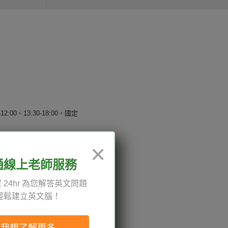
12:00、13:30-18:00，國定
×
通線上老師服務
權與服務條款
 24hr 為您解答英文問題
與導覽
輕鬆建立英文腦！
我想了解更多