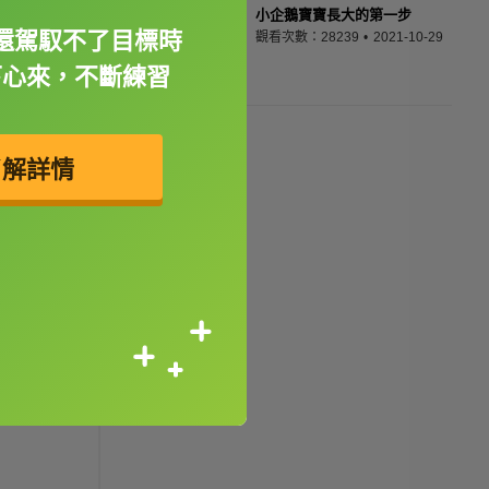
小企鵝寶寶長大的第一步
還駕馭不了目標時
觀看次數：28239
2021-10-29
下心來，不斷練習
了解詳情