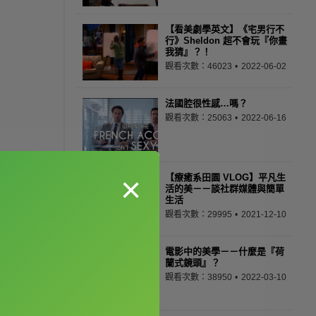
【看美劇學英文】《宅男行不
行》Sheldon 超不會玩『你畫
我猜』？！
觀看次數：46023
2022-06-02
法國腔很性感…嗎？
觀看次數：25063
2022-06-16
×
【療癒系田園 VLOG】平凡生
活的美－－談社群媒體與簡單
生活
觀看次數：29995
2021-12-10
電影中的美學－－什麼是『荷
蘭式鏡頭』？
觀看次數：38950
2022-03-10