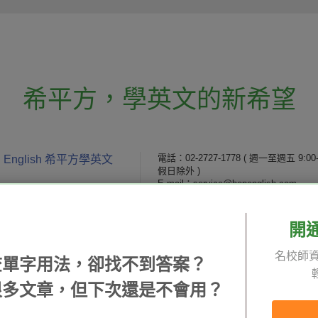
希平方
，
學英文的新希望
電話：02-2727-1778
( 週一至週五 9:00-
 English 希平方學英文
假日除外 )
E-mail：service@hopenglish.com
統編：24746401
開
 / 追蹤：
攻其不背
ICRT
隱私
名校師資
精選影片
翰林
說明
查單字用法，卻找不到答案？
每日片語
關於我們
專欄教學
媒體報導
很多文章，但下次還是不會用？