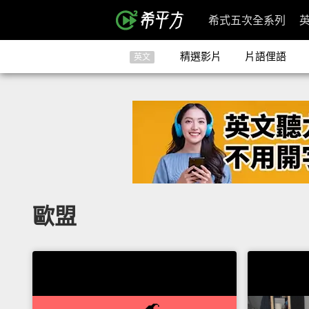
希式五次全系列
精選影片
片語俚語
英文
歐盟