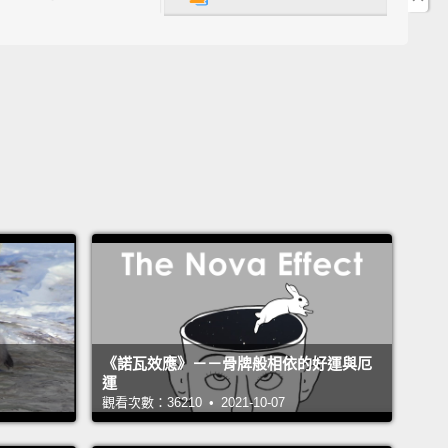
 further out as there are other countries in various
 of trying to become a member.
，歐盟的官方成員是，以人口遞減次序排列：德國、法
合王國、義大利、西班牙、波蘭、羅馬尼亞、尼日蘭王
臘、比利時、葡萄牙、捷克共和國、匈牙利、瑞典、奧
保加利亞、丹麥、斯洛伐克、芬蘭、愛爾蘭、克羅埃西
陶宛、拉脫維亞、斯洛維尼亞、愛沙尼亞、塞普勒斯、
和馬爾他。歐盟的邊界可能會持續向外擴張，因為有其
在試著成為成員的不同階段中。
e EU works is hideously complicated and a story
《諾瓦效應》－－骨牌般相依的好運與厄
other time, but for this video, you need know only
運
things:
First, countries pay membership dues. And
觀看次數：36210 • 2021-10-07
, vote on the laws they all must follow.
And third,