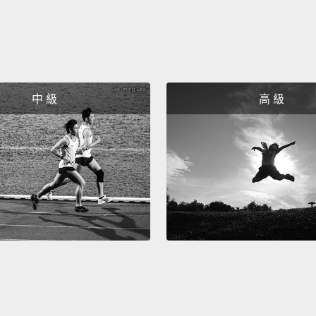
to bor
在歐盟
內，儘
它在申
及/或
中 級
高 級
間的一
In the
this: 
You ca
or the
pleasu
在申根
種護照
用身分