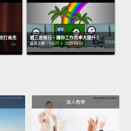
ns of member countries are automatically European
citizens as well.
This last means that if you're a
 of any of these countries, you are free to live and
 retire in any of the others,
which is nice especially
攻打烏克
週三放假日，讓你工作效率大提升！
think your country is too big, or too small, or too
觀看次數：31677 • 2022-01-21
r too cold. The European Union gives you options.
何運作是令人髮指地複雜的，且是要另外再找時間講的
但關於這支影片，你只需要知道三件事：第一，國家繳
。第二，投票表決他們全都必須遵循的法律。第三，會
公民也自動成為歐盟公民。這最後一項表示如果你是這
一個國家的公民，你就能隨意在任何其他國家生活和工
達人教學
休，這很棒，特別是如果你覺得你的國家太大、或太
太熱、或太冷。歐盟提供你選擇。
 way, did you notice how all three of these