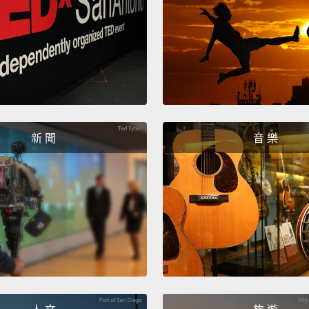
島人或
Why? I
people
Europ
thus do
新 聞
音 樂
follow.
and it 
asteri
on som
someth
lot ab
為什麼
即便他