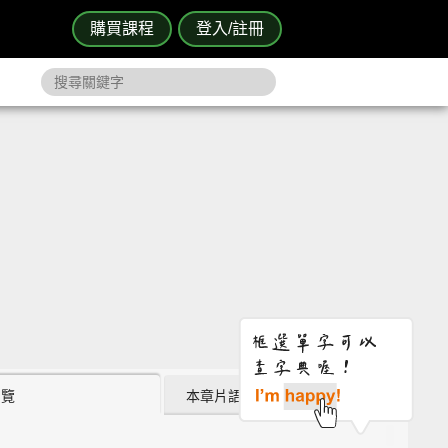
購買課程
登入/註冊
瀏覽
本章片語 (5)