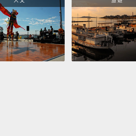
人 文
旅 遊
有發言
糟糕的
而不是
業，有
的事。
Betwe
Econom
the no
and fi
the Sc
her bo
Scheng
agreem