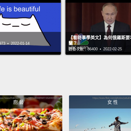
citize
Union 
citizen
work or
【看時事學英文】為何俄羅斯要
if you 
蘭？
 • 2022-01-14
觀看次數：36400 • 2022-02-25
hot, o
歐盟如
故事，
納會費
員國的
些任何
廚 藝
女 性
作或退
小、或
By the