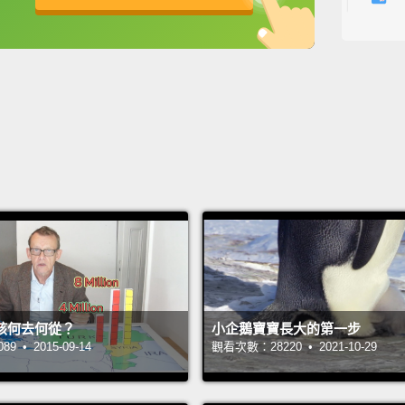
expand
英
中
免費功能
功能升級
stages
一開始
國、聯
國、希
地利、
亞、立
盧森堡
他國家
How th
該何去何從？
小企鵝寶寶長大的第一步
for an
 • 2015-09-14
觀看次數：28220 • 2021-10-29
three 
second