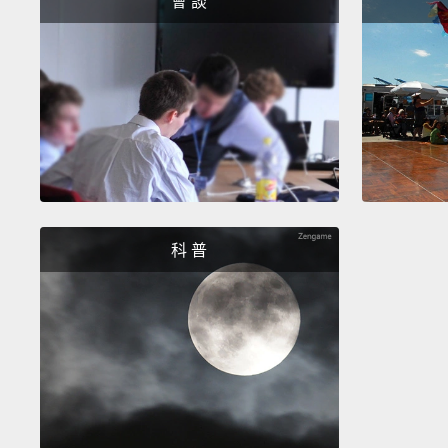
會 談
科 普