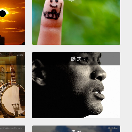
小列支敦士登人也可以住在你的國家。
n exchange for the freedom of movement of
, they have to pay membership fees to the
ean Union,
even though they aren't a part of it, and
n't get a say in its laws that they still have to
勵 志
This arrangement is the European Economic Area,
sounds like a terrible deal,
were it not for that
sk, which grants EEA but not EU members a pass
e areas of law, notably farming and fishing,
ing a country like, say, Iceland might care quite a
out running themselves.
？為了交換人們遷徙自由，他們必須支付會費給歐盟，
們並非其中一部分，因此無法就他們仍必須遵循的法律