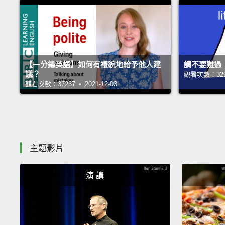
【一分鐘英語】如何有禮貌地給予他人建
請不要難過
議？
觀看次數：32973
觀看次數：37237 • 2021-12-03
主題影片
演 講