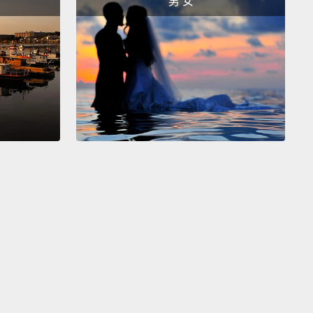
男 女
機會。這協議是「歐洲經濟區」，它聽起來像是一份很
交易，要不是有星號就會更糟，這星號授與歐洲經濟區
歐盟成員在某些法律領域有通行資格，特別是農業和漁
些像是，比如說，冰島的國家可能會滿介意要自己管理
en the European Union and the European
ic Area, the continent looks mostly covered with
table exception of Switzerland,
who remains neutral
ercely independent, except for her participation in
hengen Area.
If you're from a country that keeps
rders extremely clean and/or well-patrolled, the
en Area is a bit mind-blowing,
because it's an
ent between countries to take a "meh" approach