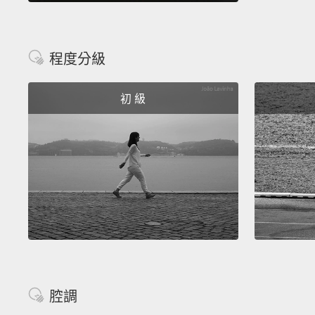
程度分級
初 級
腔調