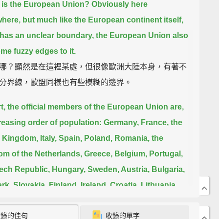
is the European Union?
Obviously here
ere, but much like the European continent itself,
has an unclear boundary,
the European Union also
me fuzzy edges to it.
哪？顯然是在這裡某處，但很像歐洲大陸本身，有著不
分界線，歐盟同樣也有些模糊的邊界。
rt, the official members of the European Union are,
reasing order of population:
Germany, France, the
 Kingdom, Italy, Spain, Poland, Romania, the
m of the Netherlands, Greece, Belgium, Portugal,
ech Republic,
Hungary, Sweden, Austria, Bulgaria,
k, Slovakia, Finland, Ireland,
Croatia, Lithuania,
, Slovenia, Estonia, Cyprus, Luxembourg, and
收錄的佳句
收錄的單字
The edges of the EU will probably continue to