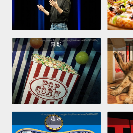
電 影
趣 味