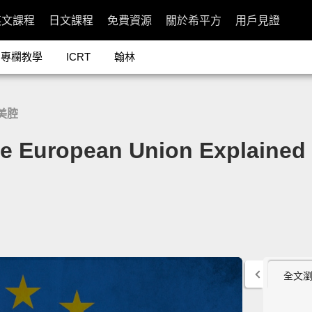
英文課程
日文課程
免費資源
關於希平方
用戶見證
專欄教學
ICRT
翰林
美腔
ropean Union Explained
全文