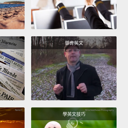
ents have asterisks attached to this unhelpful
e? Well, get used to it.
Europe loves asterisks that
ceptions to complicated agreements.
These three,
ample, point us towards the first bit of border
鄧肯英文
ess with Norway, Iceland and little Liechtenstein,
f which are in the European Union, but if you're an
izen, you can live in these countries,
and
ians, Icelanders or Liechtensteiner can live in
你有注意到這三個聲明全都有星號附加在這個沒用的註
？這個嘛，習慣它吧。歐洲很愛在複雜協議中加上例外
。這三個，舉例來說，將我們指向挪威、冰島和小列支
學英文技巧
這第一小段的邊界模糊帶，其中沒有一個在歐盟裡，但
是歐盟公民，你可以住在這些國家裡，而且挪威人、冰