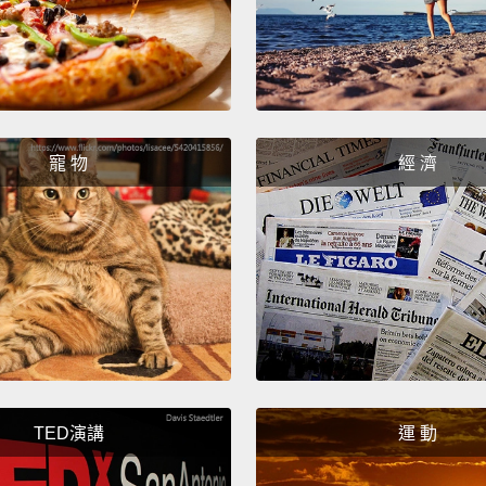
statem
footnot
add ex
for ex
寵 物
經 濟
fuzzin
none o
EU cit
Norweg
yours.
對了，
腳上嗎
的星號
TED演講
運 動
敦士登
如果你