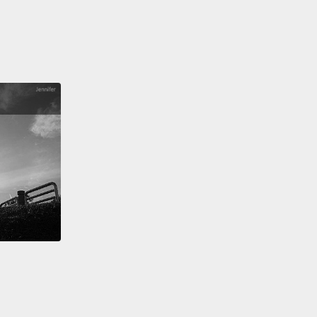
ders.
和歐洲經濟區之間，這塊大陸看起來大部分都包含在
管有著瑞士的明顯例外，它保持中立且極度獨立，除了
根區的參與。如果你是從一個將邊界維持極度明確，以
巡邏嚴密的國家來的，申根區會有點驚人，因為這是國家
種協議，去對邊界採取「呿」態度。
 Schengen Area, international boundaries look like
no border officers or passport checks of any kind.
n walk from Lisbon to Tallinn without identification
 need to answer the question "business or
re?"
區，跨國邊界看起來會像這樣：沒有邊境官或是任何一
檢查哨。你可以從里斯本走到塔林(愛沙尼亞首都)而不
證明或需要回答「商務還是旅遊？」的問題。