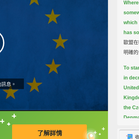
Where 
somewh
which 
has so
歐盟在
明確的
To sta
in dec
動訊息。
United
Kingdo
the Cz
Denmar
直接查字典喔！
Latvia
了解詳情
Malta.