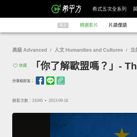
希式五次全系列
精選影片
片語俚語
英文
高級 Advanced
人文 Humanities and Cultures
北
/
/
「你了解歐盟嗎？」- The Eu
收藏
分享給好友：
觀看次數：31045 •
2013-09-16