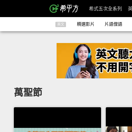
希式五次全系列
精選影片
片語俚語
英文
萬聖節