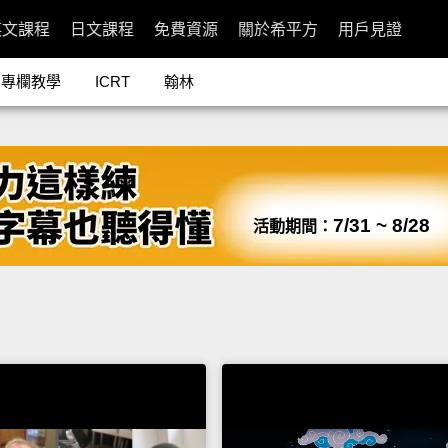
英文課程
日文課程
免費資源
關於希平方
用戶見證
專欄教學
ICRT
翰林
7/31 ~ 8/28
活動期間：