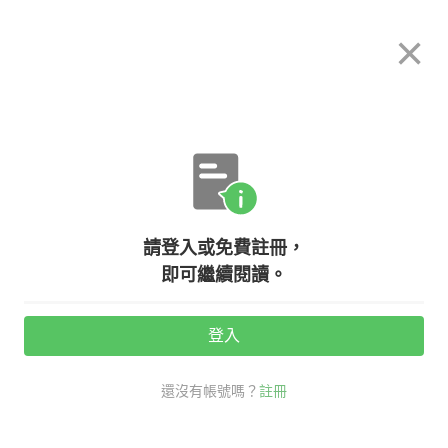
希平方
×
攻其不背
立即使用
App 開放下載中
購買課程
登入/註冊
日文專欄教學
【日本文化】疫情下也要過『萬聖
請登入或免費註冊，
節』！一個喜愛Cosplay的民族！
即可繼續閱讀。
活動期間：
7/31 ~ 8/28
登入
觀看次數：20400 •
2020-10-29
還沒有帳號嗎？
註冊
萬聖節
希平方學日文
日文
台日文化差異
Cosplay