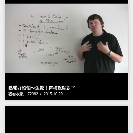
點餐好怕怕～免驚！這樣說就對了
觀看次數：72082 • 2015-10-29