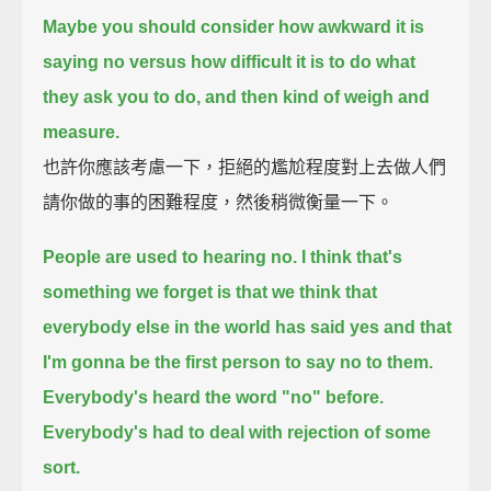
Maybe you should consider
how awkward it is
saying no versus how difficult it is to do what
they ask you to do,
and then kind of weigh and
measure.
也許你應該考慮一下，拒絕的尷尬程度對上去做人們
請你做的事的困難程度，然後稍微衡量一下。
People are used to hearing no.
I think that's
something we forget is that we think that
everybody else in the world has said yes
and that
I'm gonna be the first person to say no to them.
Everybody's heard the word "no" before.
Everybody's had to deal with rejection of some
sort.