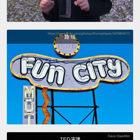
趣 味
TED演講