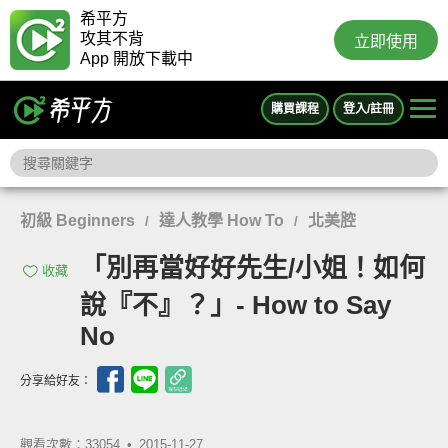
希平方
攻其不背
立即使用
App 開放下載中
購買課程
登入/註冊
初級 Beginners
達人教學 How To
北美腔
/
/
「別再當好好先生/小姐！如何
收藏
說『不』？」- How to Say
No
分享給好友：
觀看次數：33054 •
2015-11-27