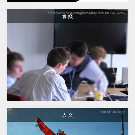
會 談
人 文