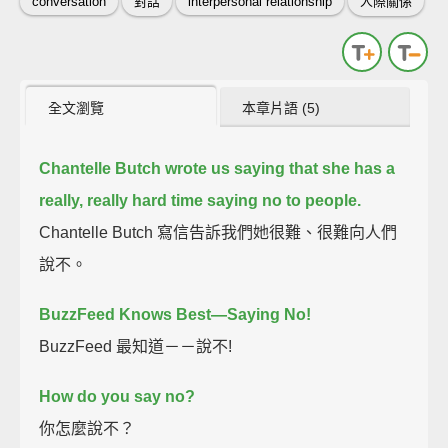
conversation
對話
interpersonal relationship
人際關係
全文瀏覽
本章片語 (5)
Chantelle Butch wrote us saying that she has a
really, really hard time saying no to people.
Chantelle Butch 寫信告訴我們她很難、很難向人們
說不。
BuzzFeed Knows Best—Saying No!
BuzzFeed 最知道－－說不!
How do you say no?
你怎麼說不？