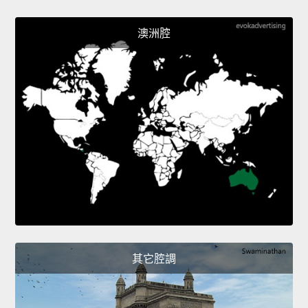
澳洲腔
其它腔調