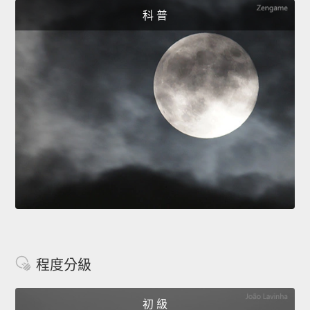
科 普
程度分級
初 級