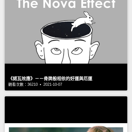
《諾瓦效應》－－骨牌般相依的好運與厄運
觀看次數：36210 • 2021-10-07