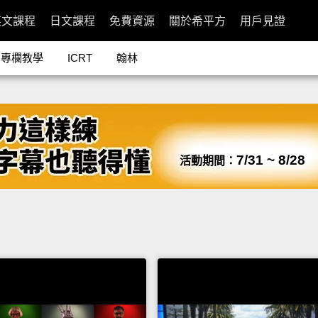
英文課程
日文課程
免費資源
關於希平方
用戶見證
專欄教學
ICRT
翰林
7/31 ~ 8/28
活動期間：