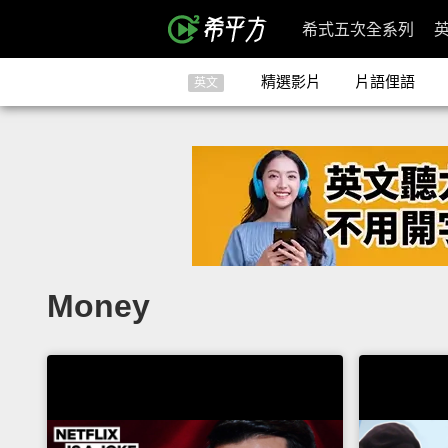
希式五次全系列
精選影片
片語俚語
英文
Money