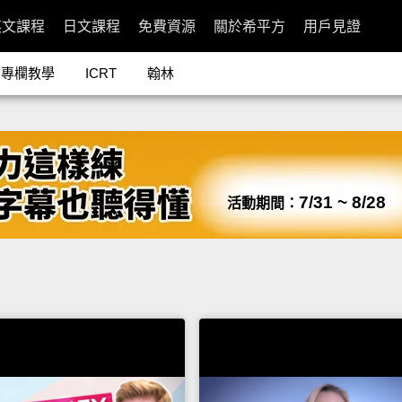
英文課程
日文課程
免費資源
關於希平方
用戶見證
專欄教學
ICRT
翰林
7/31 ~ 8/28
活動期間：