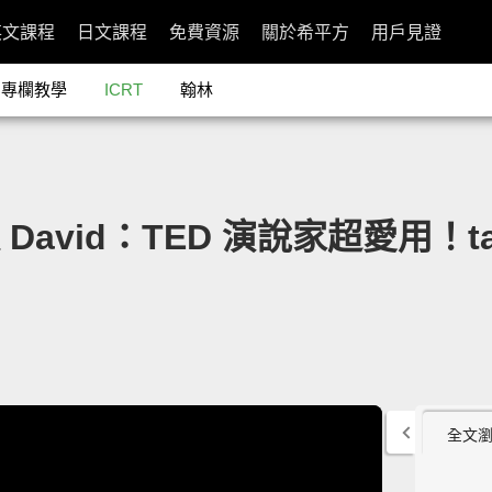
英文課程
日文課程
免費資源
關於希平方
用戶見證
專欄教學
ICRT
翰林
長 David：TED 演說家超愛用！ta
全文