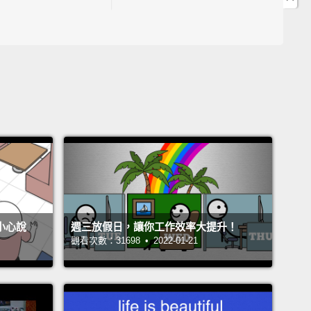
6:42 "a tantalizing job" 是指工作很怎麼樣？
16:45「引人入勝的預告片」英文可以說？
7:21 "digital nomad" 中文是指哪種族群？
7:31 "digital nomad" 跟 "WFH" 的差異
26:13 David 雙語學習的過程
6:53 片語 "to give sb a leg up" 中文是？
John Drummond 陽昊恩
avid Chang
ngela Ma
不小心說
週三放假日，讓你工作效率大提升！
學英文 #NG英文#tantalizing
觀看次數：31698 • 2022-01-21