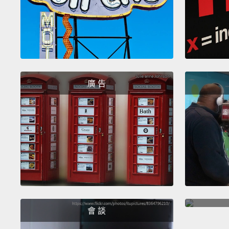
廣 告
會 談