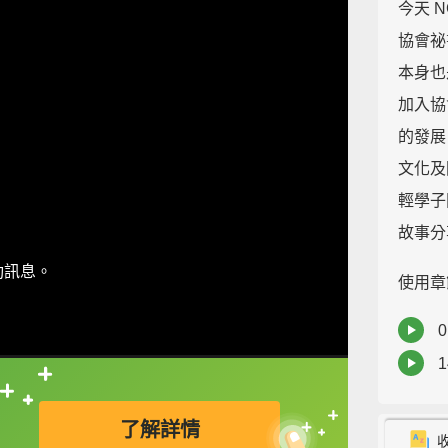
今天 N
協會祕
本身也
加入協
的發展
文化及
輕學子
故事分
動訊息。
使用章
0
1
直接查字典喔！
了解詳情
1