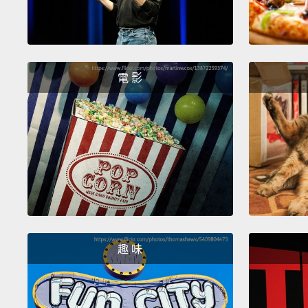
電 影
趣 味