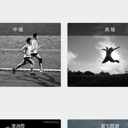
中 級
高 級
澳洲腔
其它腔調