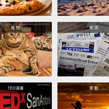
寵 物
經 濟
TED演講
運 動