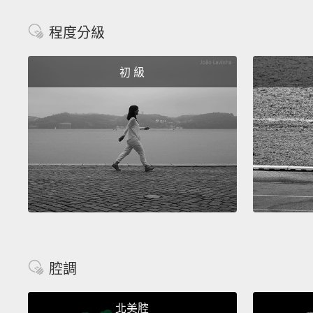
程度分級
初 級
腔調
北美腔