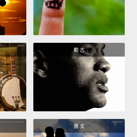
勵 志
男 女