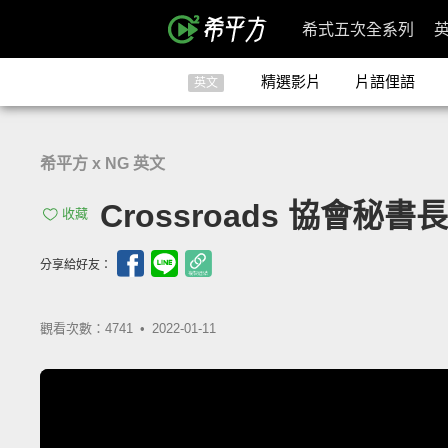
希式五次全系列
精選影片
片語俚語
英文
希平方 x NG 英文
Crossroads 協會秘書
收藏
分享給好友：
觀看次數：4741 •
2022-01-11