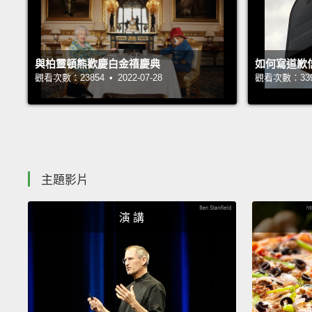
與柏靈頓熊歡慶白金禧慶典
如何寫道歉
觀看次數：23854 • 2022-07-28
觀看次數：33936
主題影片
演 講