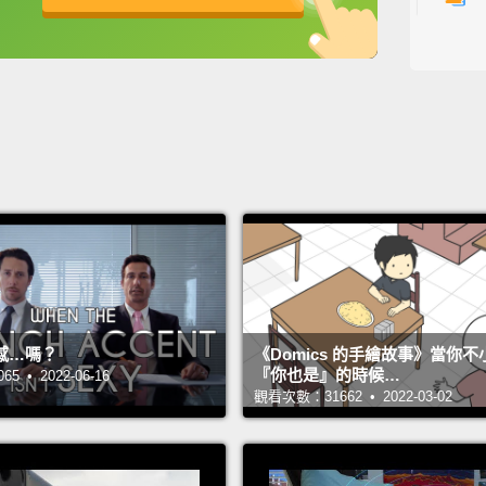
1
1
1
2
主持人：
來賓：D
翻譯：A
感…嗎？
《Domics 的手繪故事》當你
#希平方
『你也是』的時候…
 • 2022-06-16
觀看次數：31662 • 2022-03-02