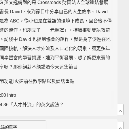
G 英文邀請到的是 Crossroads 財團法人全球連結發展
書長 David，來到節目中分享自己的人生故事。David
是為 ABC，從小也是在雙語的環境下成長，回台後不僅
會的運作，也創立了「一元翻譯」，持續推動雙語教育
。訪談中 David 也提到協會的運作，就是為了促進在地
國際接軌，解決人才外流及人口老化的現象，讓更多年
同享豐富的學習資源，達到平衡發展。想了解更來賓的
享嗎？那你絕對不能錯過今天這集節目
節功能!火速前往教學點以及談話重點
:00 intro
14:36「人才外流」的英文說法？
4:42 "ageing population" 中文是什麼意思？
6:41 "tantalizing" 中文是什麼意思？
收錄的單字