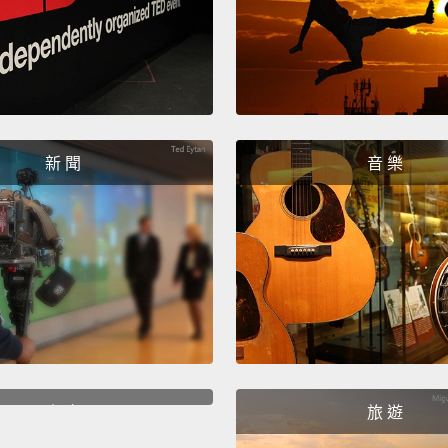
新 聞
音 樂
人 文
旅 遊