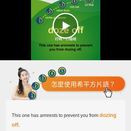
怎麼使用希平方片語？
dozing
This one has armrests to prevent you from
off
.