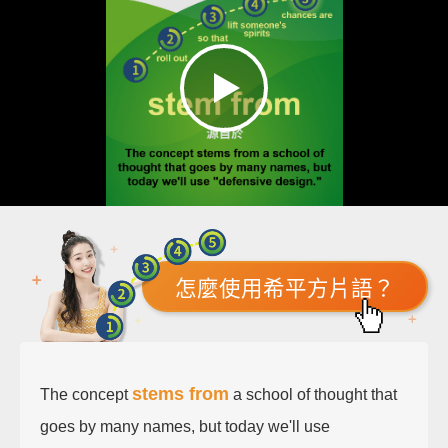
怎麼使用希平方片語？
stems from
The concept
a school of thought that
goes by many names, but today we'll use