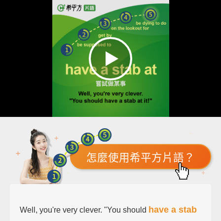
怎麼使用希平方片語？
have a stab
Well, you're very clever. "You should