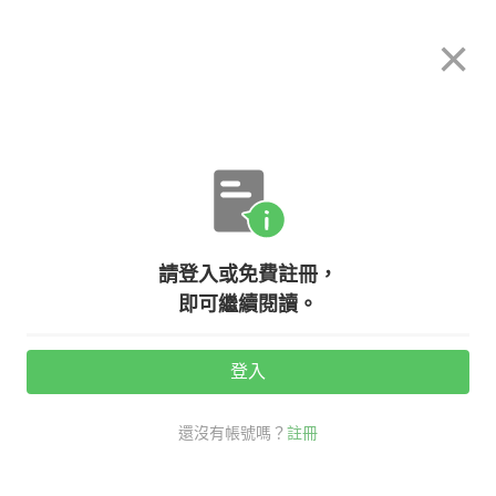
希平方
×
攻其不背
立即使用
App 開放下載中
購買課程
登入/註冊
英文專欄教學
請登入或免費註冊，
【老師救救我】fall ill 是什麼意思？
即可繼續閱讀。
跟跌倒有關嗎？
登入
活動期間：
7/31 ~ 8/28
還沒有帳號嗎？
註冊
文法
老師救救我
連綴動詞