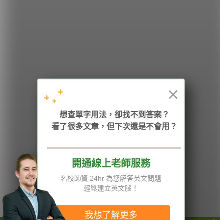
希平方
學英文的新希望
HOPE English 希平方學英文
×
加入我們 / 追蹤：
想查單字用法，卻找不到答案？
看了很多文章，但下次還是不會用？
開通線上老師服務
電話：02-2727-1778
( 週一至週五 9:00-12:00、13:30-18:00，國定假日除外 )
E-mail：service@hopenglish.com
名校師資 24hr 為您解答英文問題
統編：24746401
輕鬆建立英文腦！
攻其不背
ICRT
隱私權與服務條款
精選影片
翰林
說明與導覽
我想了解更多