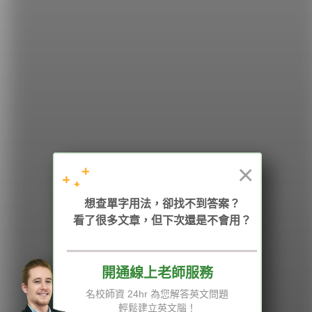
希平方
學英文的新希望
HOPE English 希平方學英文
×
加入我們 / 追蹤：
想查單字用法，卻找不到答案？
看了很多文章，但下次還是不會用？
開通線上老師服務
電話：02-2727-1778
( 週一至週五 9:00-12:00、13:30-18:00，國定假日除外 )
E-mail：service@hopenglish.com
名校師資 24hr 為您解答英文問題
統編：24746401
輕鬆建立英文腦！