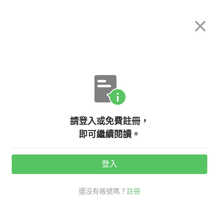
希平方
×
攻其不背
立即使用
App 開放下載中
購買課程
登入/註冊
英文專欄教學
請登入或免費註冊，
除了 forget，『忘記』的英文還能怎
即可繼續閱讀。
麼說？
登入
活動期間：
7/31 ~ 8/28
還沒有帳號嗎？
註冊
生活英文
口說英語充電站
忘記