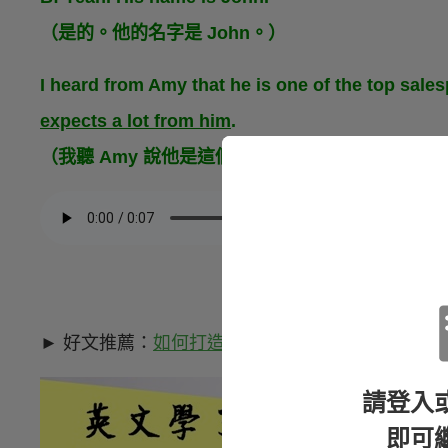
（是的。他的名字是 John。）
I heard from Amy that he is one of the top sale
expects a lot from him
.
（我聽 Amy 說他是這個產業的頂尖業務員之一，
► 好文推薦：
如何打造英文腦？這個學英文的方法
請登入
即可