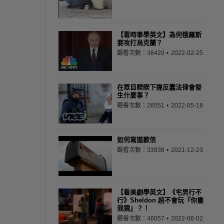
【看時事學英文】為何俄羅斯
要攻打烏克蘭？
觀看次數：36420
2022-02-25
在眾目睽睽下違反蠢法律會發
生什麼事？
觀看次數：26551
2022-05-18
如何寫道歉信
觀看次數：33938
2021-12-23
【看美劇學英文】《宅男行不
行》Sheldon 超不會玩『你畫
我猜』？！
觀看次數：46057
2022-06-02