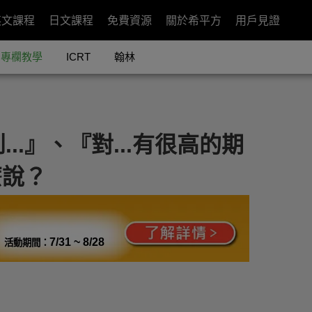
英文課程
日文課程
免費資源
關於希平方
用戶見證
專欄教學
ICRT
翰林
.』、『對...有很高的期
麼說？
7/31 ~ 8/28
活動期間：