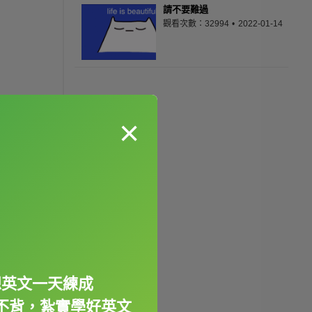
請不要難過
觀看次數：32994
2022-01-14
×
想英文一天練成
不背，紮實學好英文