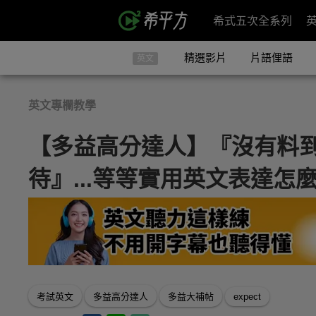
希式五次全系列
精選影片
片語俚語
英文
英文專欄教學
【多益高分達人】『沒有料到..
待』...等等實用英文表達怎
考試英文
多益高分達人
多益大補帖
expect