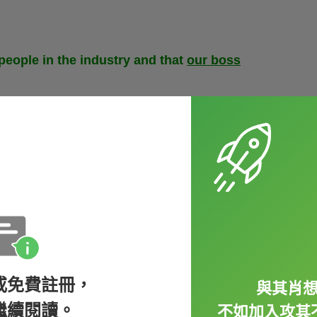
speople in the industry and that
our boss
而且我們老闆對他有很高的期待。）
，讓我跟老外聊天不困擾！
或免費註冊，
與其肖
繼續閱讀。
不如加入攻其