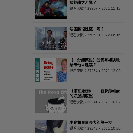
頭都趨之若鶩？
觀看次數：28807
2021-11-12
法國腔很性感…嗎？
觀看次數：25069
2022-06-16
【一分鐘英語】如何有禮貌地
給予他人建議？
觀看次數：37264
2021-12-03
《諾瓦效應》－－骨牌般相依
的好運與厄運
觀看次數：36241
2021-10-07
小企鵝寶寶長大的第一步
觀看次數：28242
2021-10-29