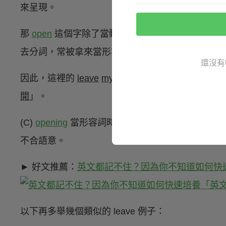
來呈現。
那
open
這個字除了當動詞「打開」，也常當形容詞「開著
去分詞，常被拿來當形容詞，意思是「
被
打開的」
還沒有
因此，這裡的
leave
my bathroom door
open / ope
開
」。
(C)
opening
當形容詞時是「開始的、開場的」的意思
不合語意。
► 好文推薦：
英文都記不住？因為你不知道如何快
以下再多舉幾個類似的 leave 例子：