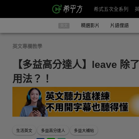
希式五次全系列
精選影片
片語俚語
英文
英文專欄教學
【多益高分達人】leave 
用法？！
生活英文
多益高分達人
多益大補帖