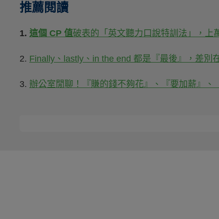
推薦閱讀
1.
這個 CP 值
破表的「英文聽力口說特訓法」，上
2.
Finally、lastly、in the end 都是『最後』，
3.
辦公室閒聊！『賺的錢不夠花』、『要加薪』、