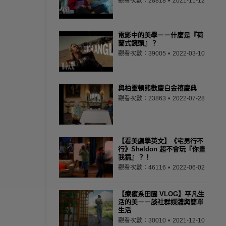
觀看次數：28818
2021-11-12
電影中的美學－－什麼是『荷
蘭式鏡頭』？
觀看次數：39005
2022-03-10
與柏靈頓熊歡慶白金禧慶典
觀看次數：23863
2022-07-28
【看美劇學英文】《宅男行不
行》Sheldon 超不會玩『你畫
我猜』？！
觀看次數：46116
2022-06-02
【療癒系田園 VLOG】平凡生
活的美－－談社群媒體與簡單
生活
觀看次數：30010
2021-12-10