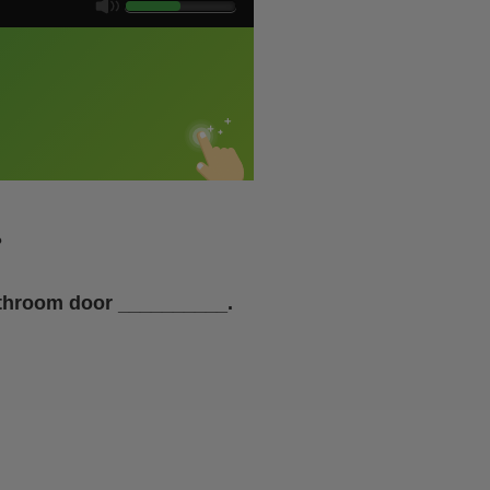
？
bathroom door __________.