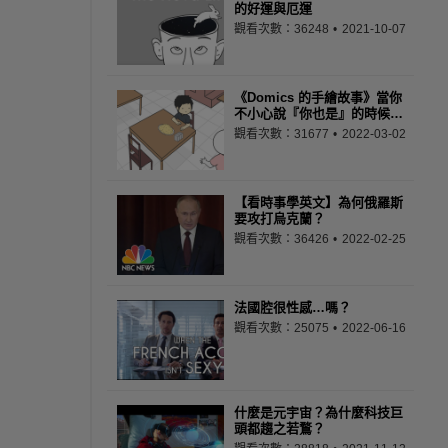
的好運與厄運
觀看次數：36248
2021-10-07
《Domics 的手繪故事》當你
不小心說『你也是』的時候…
觀看次數：31677
2022-03-02
【看時事學英文】為何俄羅斯
要攻打烏克蘭？
觀看次數：36426
2022-02-25
法國腔很性感…嗎？
觀看次數：25075
2022-06-16
什麼是元宇宙？為什麼科技巨
頭都趨之若鶩？