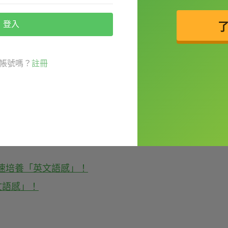
登入
的」。而 opened 則可以是 open 的過
。
帳號嗎？
註冊
ned
字面上就是「
使
我的浴室門
開著 / 被打
，(D)
opener
則是「開瓶器、開罐器」，皆
速培養「英文語感」！