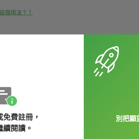
bathroom door open / opened.
或免費註冊，
別把願
，還有
「使...處於某狀態」
的用法喔。「狀
繼續閱讀。
分詞
」、「
介係詞片語
」、「
地方副詞
」等等