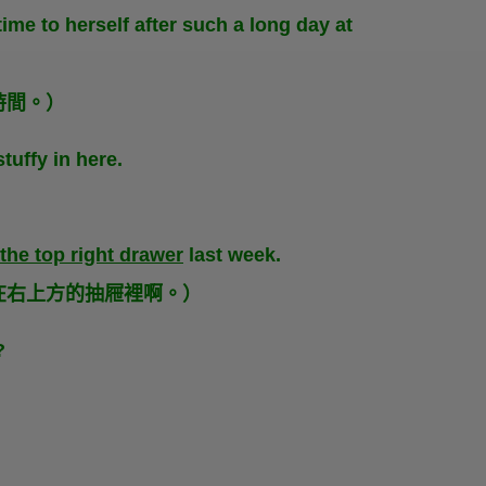
me to herself after such a long day at
時間。）
 stuffy in here.
 the top right drawer
last week.
在右上方的抽屜裡啊。）
?