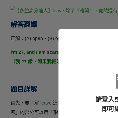
解答翻譯
正解：(A) open、(B) opened
I'm 27, and I am scared to death if I leave my 
（我 27 歲，如果我把浴室門開著我會嚇死。）
題目詳解
請登入
首先，要了解
leave
這個動詞除了「離開」的意思
即可
態」的部分可以用「
形容詞
」、「
現在分詞 / 過去