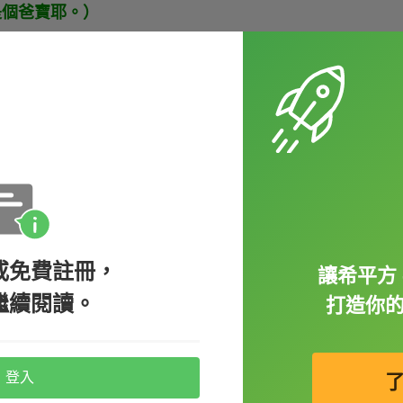
她真的是個爸寶耶。）
ly. Many of them even regard him as a
學生們。很多人甚至把他視為父親般的人物。 ）
edicated as he is.（就是說啊，我從未遇過像他這樣盡
或免費註冊，
讓希平方 
繼續閱讀。
打造你
 一張只有媽媽才會愛的臉
登入
其實這個俚語的言外之意就是一個人長得實在