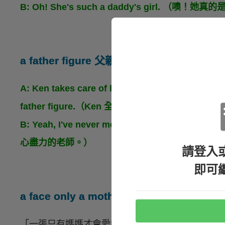
B: Oh! She's such a daddy's girl. （噢！
a father figure 父親般的人物
A: Ken takes care of his students wholehearted
father figure.（Ken 全心全意地照顧他的
B: Yeah, I've never met a teacher as d
心盡力的老師。）
請登入
即可
a face only a mother could love
「一張只有媽媽才會愛的臉」到底是什麼意思呢？