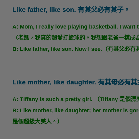
Like father, like son. 有其父必有其子。
A: Mom, I really love playing basketball. I want
（老媽，我真的超愛打籃球的。我想跟老爸一樣成
B: Like father, like son. Now I see.
Like mother, like daughter. 有其母必有
A: Tiffany is such a pretty girl. （Tiffan
B: Like mother, like daughter; her mothe
是個超級大美人。）