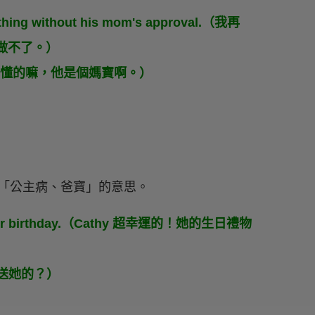
nything without his mom's approval.（我再
都做不了。）
oy. （呃，你懂的嘛，他是個媽寶啊。）
也就是「公主病、爸寶」的意思。
 for her birthday.（Cathy 超幸運的！她的生日禮物
誰買車送她的？）