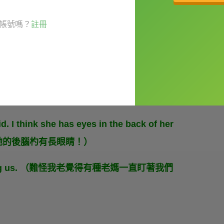
帳號嗎？
註冊
love. （他長得很抱歉。）
. 後腦杓有長眼睛。
 I think she has eyes in the back of her
得她的後腦杓有長眼睛！）
s watching us. （難怪我老覺得有種老媽一直盯著我們