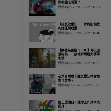
頭都趨之若鶩？
觀看次數：28798
2021-11-12
《諾瓦效應》－－骨牌般相依
的好運與厄運
觀看次數：36221
2021-10-07
【療癒系田園 VLOG】平凡生
活的美－－談社群媒體與簡單
生活
觀看次數：29991
2021-12-10
在眾目睽睽下違反蠢法律會發
生什麼事？
觀看次數：26540
2022-05-18
週三放假日，讓你工作效率大
提升！