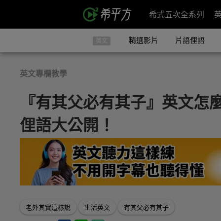
希式五次全系列
精選影片
片語俚語
英文
英文專欄教學
『有其父必有其子』英文怎
俚語大公開！
老外其實這樣說
生活英文
有其父必有其子