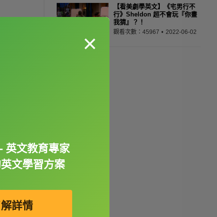
【看美劇學英文】《宅男行不
行》Sheldon 超不會玩『你畫
我猜』？！
觀看次數：45967
2022-06-02
×
- 英文教育專家
的英文學習方案
了解詳情