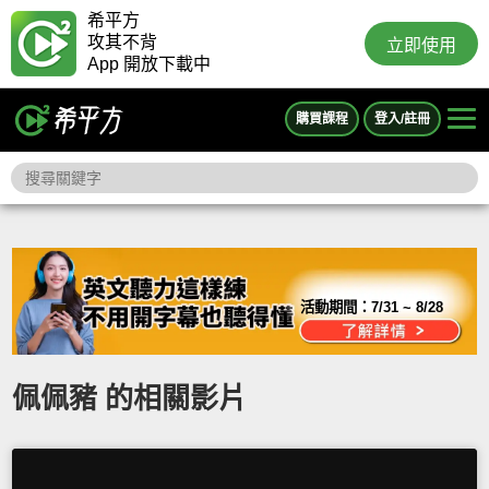
希平方
攻其不背
立即使用
App 開放下載中
購買課程
登入/註冊
活動期間：
7/31 ~ 8/28
佩佩豬 的相關影片