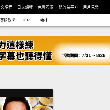
英文課程
日文課程
免費資源
關於希平方
用戶見證
專欄教學
ICRT
翰林
7/31 ~ 8/28
活動期間：