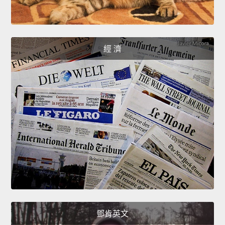
經 濟
鄧肯英文