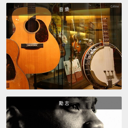
音 樂
勵 志