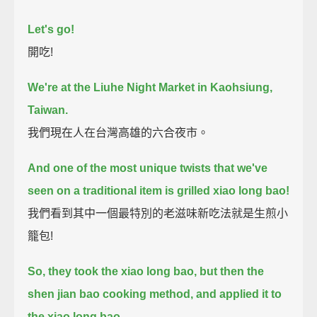
Let's go!
開吃!
We're at the Liuhe Night Market in Kaohsiung,
Taiwan.
我們現在人在台灣高雄的六合夜市。
And one of the most unique twists that we've
seen on a traditional item is
grilled xiao long bao!
我們看到其中一個最特別的老滋味新吃法就是生煎小
籠包!
So, they took the xiao long bao,
but then the
shen jian bao cooking method, and applied it to
the xiao long bao.