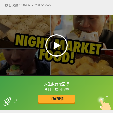
觀看次數：50909 •
2017-12-29
人生能有幾回搏
框選或點兩下字幕可以直接查字典喔！
今日不搏何時搏
了解詳情
英
中
收錄佳句
功能升級