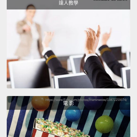
達人教學
電 影