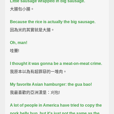
Little sausage wrapped in big sausage.
大腸包小腸。
Because the rice is actually the big sausage.
因為米的其實就是大腸。
Oh, man!
哇賽!
I thought it was gonna be a meat-on-meat crime.
我原本以為有超罪惡的一堆肉。
My favorite Asian hamburger: the gua bao!
我最喜歡的亞洲漢堡：刈包!
A lot of people in America have tried to copy the
pork belly bun,
but it's just not the same as the