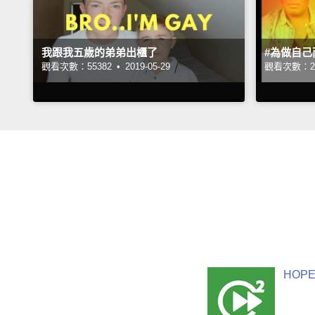
我跟我五歲的弟弟出櫃了
#為做自
觀看次數：55382 •
2019-05-29
觀看次數：29
HOPE