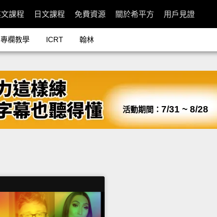
英文課程
日文課程
免費資源
關於希平方
用戶見證
專欄教學
ICRT
翰林
7/31 ~ 8/28
活動期間：